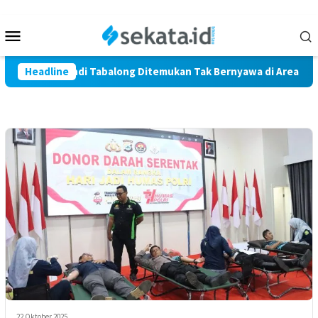
Loncat
ke
Menu
konten
Mobile
Warga Marindi Tabalong Ditemukan Tak Bernyawa di Area Persaw
Headline
22 Oktober 2025