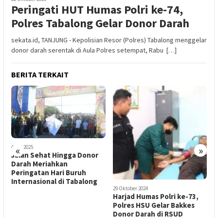
Peringati HUT Humas Polri ke-74,
Polres Tabalong Gelar Donor Darah
sekata.id, TANJUNG - Kepolisian Resor (Polres) Tabalong menggelar
donor darah serentak di Aula Polres setempat, Rabu […]
BERITA TERKAIT
«
»
4 Mei 2025
Jalan Sehat Hingga Donor
Darah Meriahkan
Peringatan Hari Buruh
Internasional di Tabalong
29 Oktober 2024
4
g
Harjad Humas Polri ke-73,
P
Polres HSU Gelar Bakkes
D
Donor Darah di RSUD
P