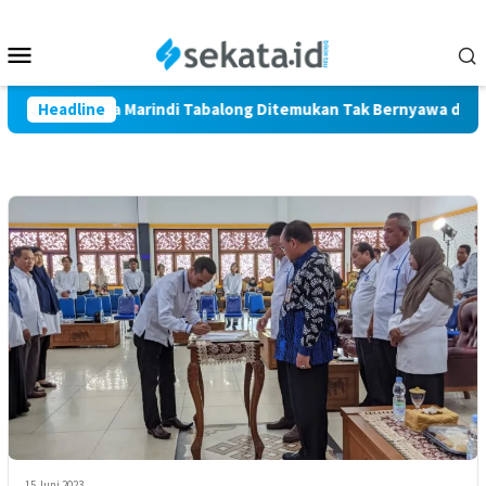
Loncat
ke
Menu
konten
Mobile
Petani Warga Marindi Tabalong Ditemukan Tak Bernyawa di Area
Headline
15 Juni 2023