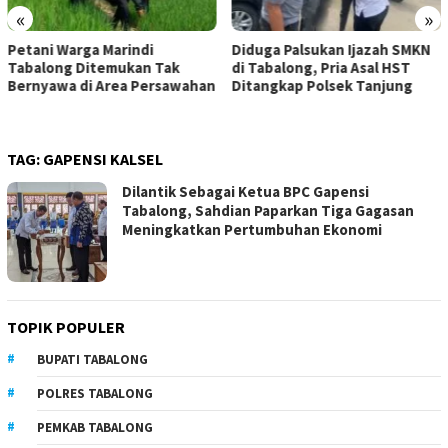
«
»
Petani Warga Marindi
Diduga Palsukan Ijazah SMKN
Tabalong Ditemukan Tak
di Tabalong, Pria Asal HST
Bernyawa di Area Persawahan
Ditangkap Polsek Tanjung
TAG:
GAPENSI KALSEL
Dilantik Sebagai Ketua BPC Gapensi
Tabalong, Sahdian Paparkan Tiga Gagasan
Meningkatkan Pertumbuhan Ekonomi
TOPIK POPULER
BUPATI TABALONG
POLRES TABALONG
PEMKAB TABALONG