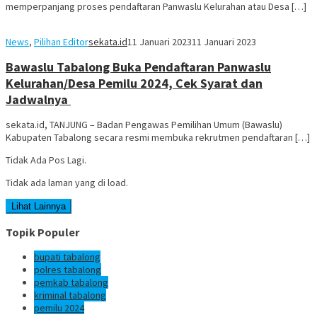
memperpanjang proses pendaftaran Panwaslu Kelurahan atau Desa […]
News
,
Pilihan Editor
sekata.id
11 Januari 2023
11 Januari 2023
Bawaslu Tabalong Buka Pendaftaran Panwaslu
Kelurahan/Desa Pemilu 2024, Cek Syarat dan
Jadwalnya
sekata.id, TANJUNG – Badan Pengawas Pemilihan Umum (Bawaslu)
Kabupaten Tabalong secara resmi membuka rekrutmen pendaftaran […]
Tidak Ada Pos Lagi.
Tidak ada laman yang di load.
Lihat Lainnya
Topik Populer
bupati tabalong
polres tabalong
pemkab tabalong
kriminal tabalong
pemilu 2024