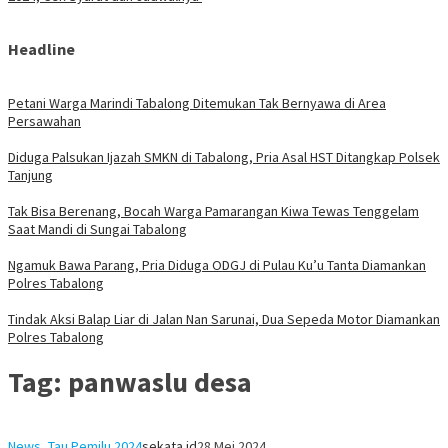
Headline
Petani Warga Marindi Tabalong Ditemukan Tak Bernyawa di Area
Persawahan
Diduga Palsukan Ijazah SMKN di Tabalong, Pria Asal HST Ditangkap Polsek
Tanjung
Tak Bisa Berenang, Bocah Warga Pamarangan Kiwa Tewas Tenggelam
Saat Mandi di Sungai Tabalong
Ngamuk Bawa Parang, Pria Diduga ODGJ di Pulau Ku’u Tanta Diamankan
Polres Tabalong
Tindak Aksi Balap Liar di Jalan Nan Sarunai, Dua Sepeda Motor Diamankan
Polres Tabalong
Tag:
panwaslu desa
News
,
Tau Pemilu 2024
sekata.id
28 Mei 2024