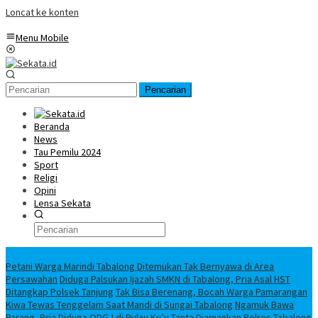
Loncat ke konten
Menu Mobile
Pencarian
Beranda
News
Tau Pemilu 2024
Sport
Religi
Opini
Lensa Sekata
Headline
Petani Warga Marindi Tabalong Ditemukan Tak Bernyawa di Area
Persawahan
Diduga Palsukan Ijazah SMKN di Tabalong, Pria Asal HST
Ditangkap Polsek Tanjung
Tak Bisa Berenang, Bocah Warga Pamarangan
Kiwa Tewas Tenggelam Saat Mandi di Sungai Tabalong
Ngamuk Bawa
Parang, Pria Diduga ODGJ di Pulau Ku’u Tanta Diamankan Polres Tabalong