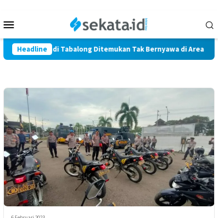
Loncat
ke
Menu
konten
Mobile
Warga Marindi Tabalong Ditemukan Tak Bernyawa di Area Persa
Headline
6 Februari 2023