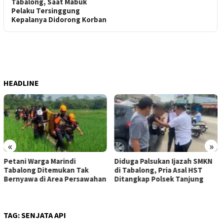
Tabalong, Saat Mabuk
Pelaku Tersinggung
Kepalanya Didorong Korban
HEADLINE
«
»
Petani Warga Marindi
Diduga Palsukan Ijazah SMKN
Tabalong Ditemukan Tak
di Tabalong, Pria Asal HST
Bernyawa di Area Persawahan
Ditangkap Polsek Tanjung
TAG:
SENJATA API