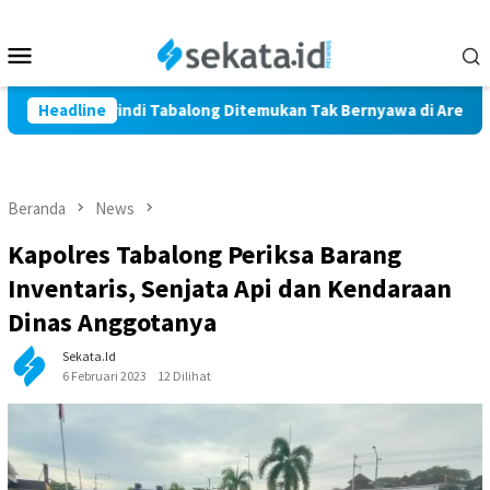
Loncat
ke
Menu
konten
Mobile
i Warga Marindi Tabalong Ditemukan Tak Bernyawa di Area Pers
Headline
Beranda
News
Kapolres Tabalong Periksa Barang
Inventaris, Senjata Api dan Kendaraan
Dinas Anggotanya
Sekata.id
6 Februari 2023
12 Dilihat