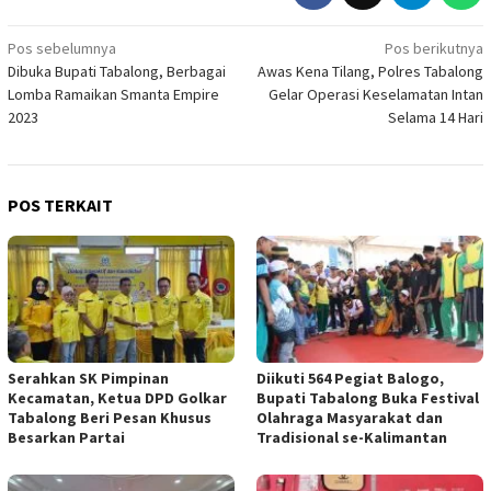
Navigasi
Pos sebelumnya
Pos berikutnya
Dibuka Bupati Tabalong, Berbagai
Awas Kena Tilang, Polres Tabalong
pos
Lomba Ramaikan Smanta Empire
Gelar Operasi Keselamatan Intan
2023
Selama 14 Hari
POS TERKAIT
Serahkan SK Pimpinan
Diikuti 564 Pegiat Balogo,
Kecamatan, Ketua DPD Golkar
Bupati Tabalong Buka Festival
Tabalong Beri Pesan Khusus
Olahraga Masyarakat dan
Besarkan Partai
Tradisional se-Kalimantan