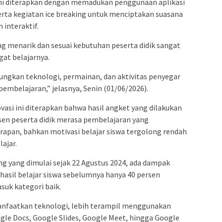
 ini diterapkan dengan memadukan penggunaan aplikasi
erta kegiatan ice breaking untuk menciptakan suasana
 interaktif.
g menarik dan sesuai kebutuhan peserta didik sangat
at belajarnya.
gkan teknologi, permainan, dan aktivitas penyegar
pembelajaran,” jelasnya, Senin (01/06/2026).
asi ini diterapkan bahwa hasil angket yang dilakukan
sen peserta didik merasa pembelajaran yang
rapan, bahkan motivasi belajar siswa tergolong rendah
ajar.
g yang dimulai sejak 22 Agustus 2024, ada dampak
hasil belajar siswa sebelumnya hanya 40 persen
suk kategori baik.
faatkan teknologi, lebih terampil menggunakan
gle Docs, Google Slides, Google Meet, hingga Google