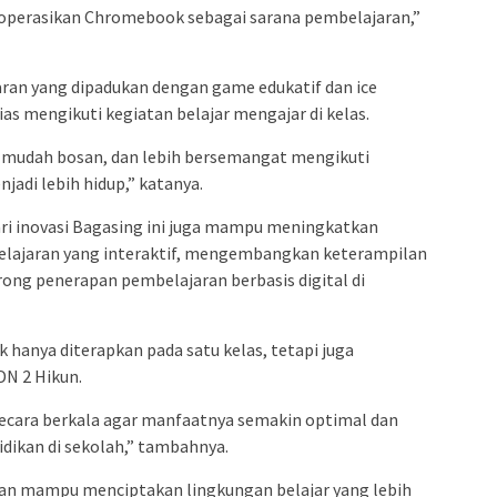
operasikan Chromebook sebagai sarana pembelajaran,”
an yang dipadukan dengan game edukatif dan ice
as mengikuti kegiatan belajar mengajar di kelas.
ak mudah bosan, dan lebih bersemangat mengikuti
jadi lebih hidup,” katanya.
ri inovasi Bagasing ini juga mampu meningkatkan
elajaran yang interaktif, mengembangkan keterampilan
rong penerapan pembelajaran berbasis digital di
ak hanya diterapkan pada satu kelas, tetapi juga
SDN 2 Hikun.
secara berkala agar manfaatnya semakin optimal dan
ikan di sekolah,” tambahnya.
pkan mampu menciptakan lingkungan belajar yang lebih