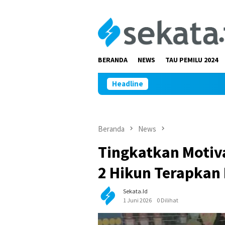
Loncat
ke
konten
BERANDA
NEWS
TAU PEMILU 2024
Headline
Beranda
News
Tingkatkan Motiva
2 Hikun Terapkan
Sekata.id
1 Juni 2026
0 Dilihat