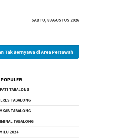
SABTU, 8 AGUSTUS 2026
wa di Area Persawahan
Diduga Palsukan Ijazah SMKN di T
 POPULER
PATI TABALONG
LRES TABALONG
MKAB TABALONG
IMINAL TABALONG
MILU 2024