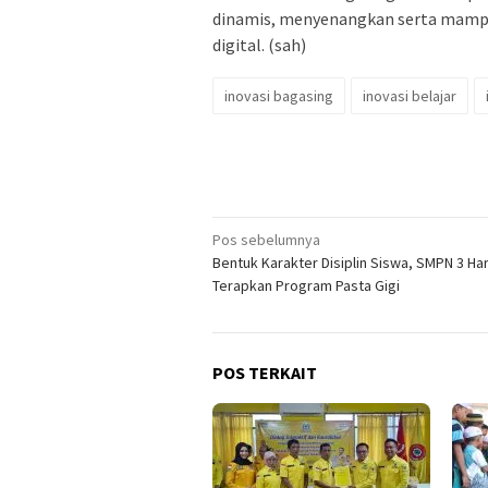
dinamis, menyenangkan serta mampu 
digital. (sah)
inovasi bagasing
inovasi belajar
Navigasi
Pos sebelumnya
Bentuk Karakter Disiplin Siswa, SMPN 3 Har
pos
Terapkan Program Pasta Gigi
POS TERKAIT