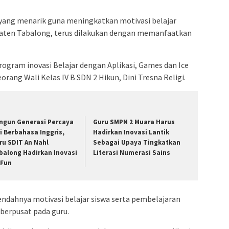
yang menarik guna meningkatkan motivasi belajar
upaten Tabalong, terus dilakukan dengan memanfaatkan
ogram inovasi Belajar dengan Aplikasi, Games dan Ice
eorang Wali Kelas IV B SDN 2 Hikun, Dini Tresna Religi.
ngun Generasi Percaya
Guru SMPN 2 Muara Harus
ri Berbahasa Inggris,
Hadirkan Inovasi Lantik
ru SDIT An Nahl
Sebagai Upaya Tingkatkan
balong Hadirkan Inovasi
Literasi Numerasi Sains
-Fun
 rendahnya motivasi belajar siswa serta pembelajaran
berpusat pada guru.