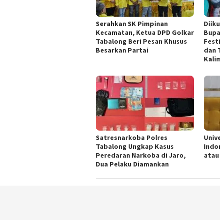
Serahkan SK Pimpinan
Diiku
Kecamatan, Ketua DPD Golkar
Bupa
Tabalong Beri Pesan Khusus
Fest
Besarkan Partai
dan 
Kali
Satresnarkoba Polres
Univ
Tabalong Ungkap Kasus
Indo
Peredaran Narkoba di Jaro,
atau
Dua Pelaku Diamankan