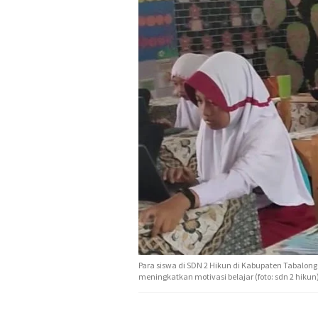
Para siswa di SDN 2 Hikun di Kabupaten Tabalong
meningkatkan motivasi belajar (foto: sdn 2 hikun