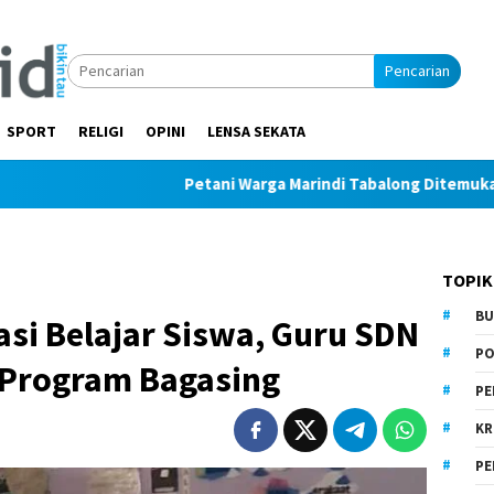
Pencarian
SPORT
RELIGI
OPINI
LENSA SEKATA
Petani Warga Marindi Tabalong Ditemukan Tak Bernya
TOPIK
BU
si Belajar Siswa, Guru SDN
PO
 Program Bagasing
PE
KR
PE