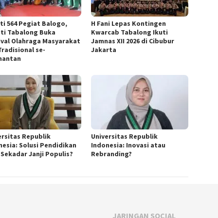
ti 564 Pegiat Balogo,
H Fani Lepas Kontingen
ti Tabalong Buka
Kwarcab Tabalong Ikuti
ival Olahraga Masyarakat
Jamnas XII 2026 di Cibubur
Tradisional se-
Jakarta
mantan
ersitas Republik
Universitas Republik
nesia: Solusi Pendidikan
Indonesia: Inovasi atau
 Sekadar Janji Populis?
Rebranding?
JARINGAN SOCIAL