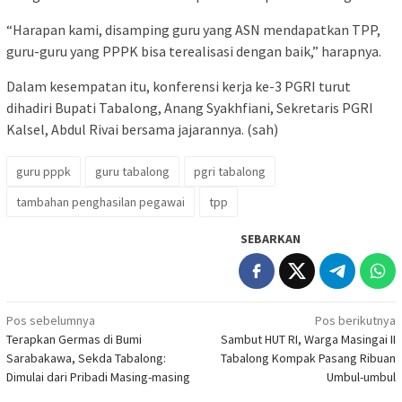
“Harapan kami, disamping guru yang ASN mendapatkan TPP,
guru-guru yang PPPK bisa terealisasi dengan baik,” harapnya.
Dalam kesempatan itu, konferensi kerja ke-3 PGRI turut
dihadiri Bupati Tabalong, Anang Syakhfiani, Sekretaris PGRI
Kalsel, Abdul Rivai bersama jajarannya. (sah)
guru pppk
guru tabalong
pgri tabalong
tambahan penghasilan pegawai
tpp
SEBARKAN
Navigasi
Pos sebelumnya
Pos berikutnya
Terapkan Germas di Bumi
Sambut HUT RI, Warga Masingai II
pos
Sarabakawa, Sekda Tabalong:
Tabalong Kompak Pasang Ribuan
Dimulai dari Pribadi Masing-masing
Umbul-umbul