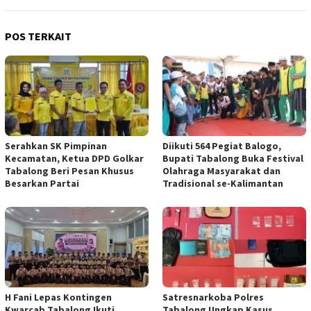
POS TERKAIT
Serahkan SK Pimpinan
Diikuti 564 Pegiat Balogo,
Kecamatan, Ketua DPD Golkar
Bupati Tabalong Buka Festival
Tabalong Beri Pesan Khusus
Olahraga Masyarakat dan
Besarkan Partai
Tradisional se-Kalimantan
H Fani Lepas Kontingen
Satresnarkoba Polres
Kwarcab Tabalong Ikuti
Tabalong Ungkap Kasus