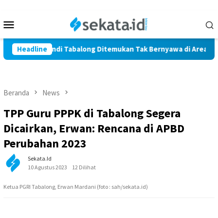
Loncat
ke
Menu
konten
Mobile
 Warga Marindi Tabalong Ditemukan Tak Bernyawa di Area Persa
Headline
Beranda
News
TPP Guru PPPK di Tabalong Segera
Dicairkan, Erwan: Rencana di APBD
Perubahan 2023
Sekata.id
10 Agustus 2023
12 Dilihat
Ketua PGRI Tabalong, Erwan Mardani (foto : sah/sekata.id)