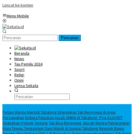
Loncat ke konten
Menu Mobile
Pencarian
Beranda
News
Tau Pemilu 2024
Sport
Religi
Opini
Lensa Sekata
Headline
Petani Warga Marindi Tabalong Ditemukan Tak Bernyawa di Area
Persawahan
Diduga Palsukan Ijazah SMKN di Tabalong, Pria Asal HST
Ditangkap Polsek Tanjung
Tak Bisa Berenang, Bocah Warga Pamarangan
Kiwa Tewas Tenggelam Saat Mandi di Sungai Tabalong
Ngamuk Bawa
Parang, Pria Diduga ODGJ di Pulau Ku’u Tanta Diamankan Polres Tabalong