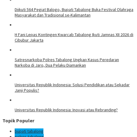
Diikuti 564 Pegiat Balogo, Bupati Tabalong Buka Festival Olahraga
Masyarakat dan Tradisional se-Kalimantan
H Fani Lepas Kontingen Kwarcab Tabalong Ikuti Jamnas XII 2026 di
Cibubur Jakarta
Satresnarkoba Polres Tabalong Ungkap Kasus Peredaran
Narkoba di Jaro, Dua Pelaku Diamankan
Universitas Republik Indonesia: Solusi Pendidikan atau Sekadar
Janji Populis?
Universitas Republik Indonesia: Inovasi atau Rebranding?
Topik Populer
bupati tabalong
polres tabalong