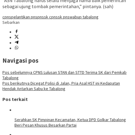
“ASN Tabalong harus selalu menjaga nama baik pemerintah
sebagai ujung tombak pemerintahan,” pintanya. (sah)
cpns
pelantikan pns
pns
sk cpns
sk pns
wabup tabalong
Sebarkan
Navigasi pos
Pos sebelumnya
CPNS Lulusan STAN dan STTD Terima SK dari Pemkab
Tabalong
Pos berikutnya
Dicegat Polisi di Jalan, Pria Asal HST ini Kedapatan
Hendak Antarkan Sabu ke Tabalong
Pos terkait
Serahkan SK Pimpinan Kecamatan, Ketua DPD Golkar Tabalong
Beri Pesan Khusus Besarkan Partai