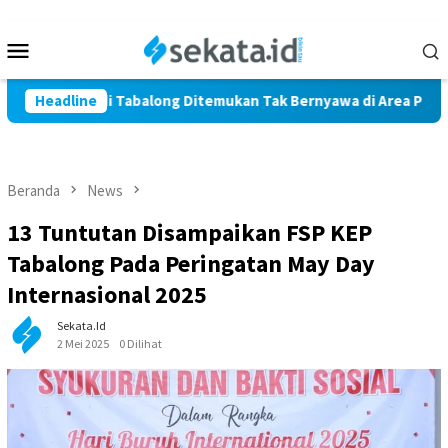
Loncat
ke
Menu
konten
Mobile
ga Marindi Tabalong Ditemukan Tak Bernyawa di Area Persawah
Headline
Beranda
News
13 Tuntutan Disampaikan FSP KEP
Tabalong Pada Peringatan May Day
Internasional 2025
Sekata.id
2 Mei 2025
0 Dilihat