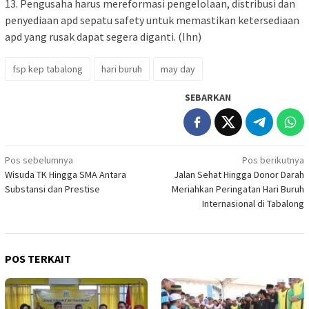
13. Pengusaha harus mereformasi pengelolaan, distribusi dan
penyediaan apd sepatu safety untuk memastikan ketersediaan
apd yang rusak dapat segera diganti. (Ihn)
fsp kep tabalong
hari buruh
may day
SEBARKAN
Navigasi
Pos sebelumnya
Pos berikutnya
Wisuda TK Hingga SMA Antara
Jalan Sehat Hingga Donor Darah
pos
Substansi dan Prestise
Meriahkan Peringatan Hari Buruh
Internasional di Tabalong
POS TERKAIT