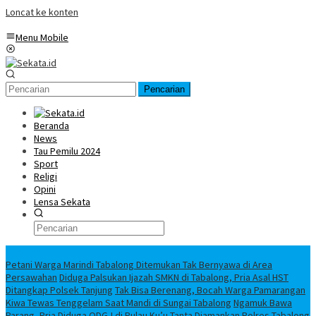
Loncat ke konten
Menu Mobile
Pencarian
Beranda
News
Tau Pemilu 2024
Sport
Religi
Opini
Lensa Sekata
Headline
Petani Warga Marindi Tabalong Ditemukan Tak Bernyawa di Area
Persawahan
Diduga Palsukan Ijazah SMKN di Tabalong, Pria Asal HST
Ditangkap Polsek Tanjung
Tak Bisa Berenang, Bocah Warga Pamarangan
Kiwa Tewas Tenggelam Saat Mandi di Sungai Tabalong
Ngamuk Bawa
Parang, Pria Diduga ODGJ di Pulau Ku’u Tanta Diamankan Polres Tabalong