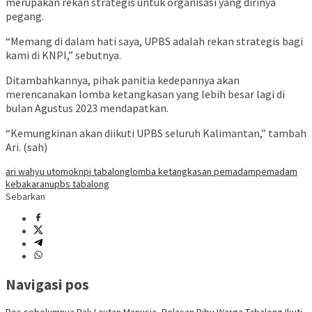
merupakan rekan strategis untuk organisasi yang dirinya
pegang.
“Memang di dalam hati saya, UPBS adalah rekan strategis bagi
kami di KNPI,” sebutnya.
Ditambahkannya, pihak panitia kedepannya akan
merencanakan lomba ketangkasan yang lebih besar lagi di
bulan Agustus 2023 mendapatkan.
“Kemungkinan akan diikuti UPBS seluruh Kalimantan,” tambah
Ari. (sah)
ari wahyu utomo
knpi tabalong
lomba ketangkasan pemadam
pemadam
kebakaran
upbs tabalong
Sebarkan
Navigasi pos
Pos sebelumnya
Bak Lautan Manusia, Belasan Ribu Warga Tabalong Ikuti