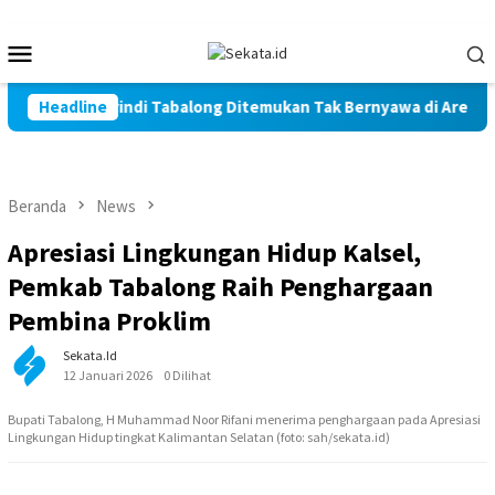
Loncat
ke
Menu
konten
Mobile
ni Warga Marindi Tabalong Ditemukan Tak Bernyawa di Area Per
Headline
Beranda
News
Apresiasi Lingkungan Hidup Kalsel,
Pemkab Tabalong Raih Penghargaan
Pembina Proklim
Sekata.id
12 Januari 2026
0 Dilihat
Bupati Tabalong, H Muhammad Noor Rifani menerima penghargaan pada Apresiasi
Lingkungan Hidup tingkat Kalimantan Selatan (foto: sah/sekata.id)