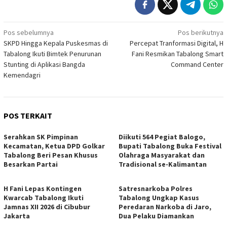
Navigasi
Pos sebelumnya
Pos berikutnya
SKPD Hingga Kepala Puskesmas di
Percepat Tranformasi Digital, H
pos
Tabalong Ikuti Bimtek Penurunan
Fani Resmikan Tabalong Smart
Stunting di Aplikasi Bangda
Command Center
Kemendagri
POS TERKAIT
Serahkan SK Pimpinan
Diikuti 564 Pegiat Balogo,
Kecamatan, Ketua DPD Golkar
Bupati Tabalong Buka Festival
Tabalong Beri Pesan Khusus
Olahraga Masyarakat dan
Besarkan Partai
Tradisional se-Kalimantan
H Fani Lepas Kontingen
Satresnarkoba Polres
Kwarcab Tabalong Ikuti
Tabalong Ungkap Kasus
Jamnas XII 2026 di Cibubur
Peredaran Narkoba di Jaro,
Jakarta
Dua Pelaku Diamankan