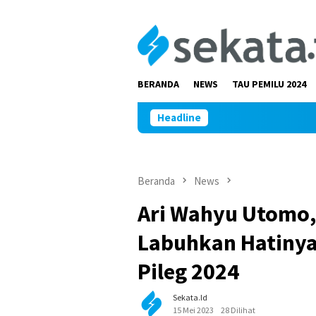
Loncat
ke
konten
BERANDA
NEWS
TAU PEMILU 2024
Headline
Beranda
News
Ari Wahyu Utomo,
Labuhkan Hatinya 
Pileg 2024
Sekata.id
15 Mei 2023
28 Dilihat