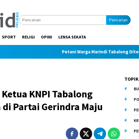
Pencarian
SPORT
RELIGI
OPINI
LENSA SEKATA
Petani Warga Marindi Tabalong Ditemukan Tak
TOPIK
BU
 Ketua KNPI Tabalong
PO
di Partai Gerindra Maju
PE
KR
PE