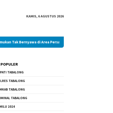
KAMIS, 6 AGUSTUS 2026
 Bernyawa di Area Persawahan
Diduga Palsukan Ijazah SM
 POPULER
PATI TABALONG
LRES TABALONG
MKAB TABALONG
IMINAL TABALONG
MILU 2024