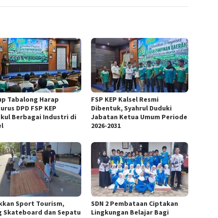
p Tabalong Harap
FSP KEP Kalsel Resmi
urus DPD FSP KEP
Dibentuk, Syahrul Duduki
kul Berbagai Industri di
Jabatan Ketua Umum Periode
el
2026-2031
kkan Sport Tourism,
SDN 2 Pembataan Ciptakan
g Skateboard dan Sepatu
Lingkungan Belajar Bagi