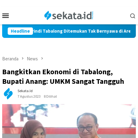
Loncat
ke
Menu
konten
Mobile
 Warga Marindi Tabalong Ditemukan Tak Bernyawa di Area Persa
Headline
Beranda
News
Bangkitkan Ekonomi di Tabalong,
Bupati Anang: UMKM Sangat Tangguh
Sekata.id
7 Agustus 2023
8 Dilihat