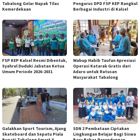
Tabalong Gelar Napak Tilas
Pengurus DPD FSP KEP Rangkul
Kemerdekaan
Berbagai Industri di Kalsel
FSP KEP Kalsel Resmi Dibentuk,
Wabup Habib Taufan Apresiasi
Syahrul Duduki Jabatan Ketua
Operasi Katarak Gratis dari
Umum Periode 2026-2031
Adaro untuk Ratusan
Masyarakat Tabalong
Galakkan Sport Tourism, Ajang
SDN 2 Pembataan Ciptakan
Skateboard dan Sepatu Piala
Lingkungan Belajar Bagi Siswa
Bupati Tabalong Smart X
Baru Bebas Perundungan