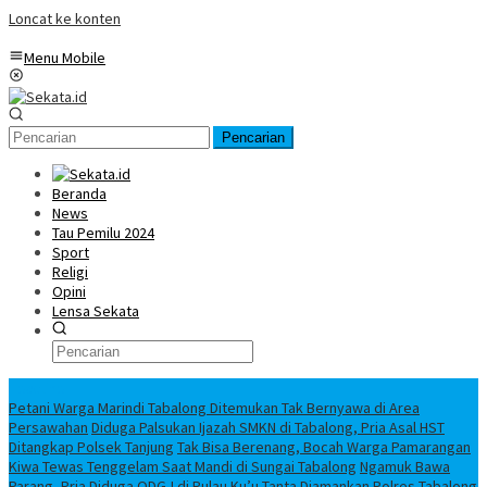
Loncat ke konten
Menu Mobile
Pencarian
Beranda
News
Tau Pemilu 2024
Sport
Religi
Opini
Lensa Sekata
Headline
Petani Warga Marindi Tabalong Ditemukan Tak Bernyawa di Area
Persawahan
Diduga Palsukan Ijazah SMKN di Tabalong, Pria Asal HST
Ditangkap Polsek Tanjung
Tak Bisa Berenang, Bocah Warga Pamarangan
Kiwa Tewas Tenggelam Saat Mandi di Sungai Tabalong
Ngamuk Bawa
Parang, Pria Diduga ODGJ di Pulau Ku’u Tanta Diamankan Polres Tabalong