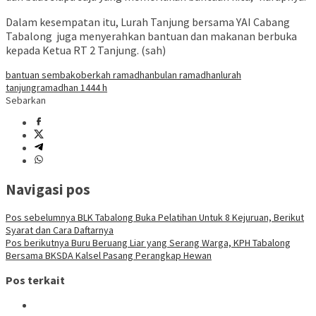
Dalam kesempatan itu, Lurah Tanjung bersama YAI Cabang
Tabalong juga menyerahkan bantuan dan makanan berbuka
kepada Ketua RT 2 Tanjung. (sah)
bantuan sembako
berkah ramadhan
bulan ramadhan
lurah
tanjung
ramadhan 1444 h
Sebarkan
Navigasi pos
Pos sebelumnya
BLK Tabalong Buka Pelatihan Untuk 8 Kejuruan, Berikut
Syarat dan Cara Daftarnya
Pos berikutnya
Buru Beruang Liar yang Serang Warga, KPH Tabalong
Bersama BKSDA Kalsel Pasang Perangkap Hewan
Pos terkait