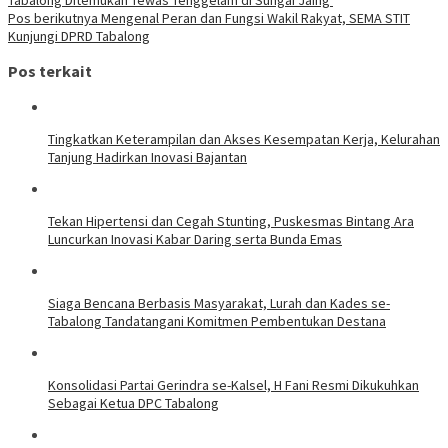
Pos berikutnya
Mengenal Peran dan Fungsi Wakil Rakyat, SEMA STIT
Kunjungi DPRD Tabalong
Pos terkait
Tingkatkan Keterampilan dan Akses Kesempatan Kerja, Kelurahan
Tanjung Hadirkan Inovasi Bajantan
Tekan Hipertensi dan Cegah Stunting, Puskesmas Bintang Ara
Luncurkan Inovasi Kabar Daring serta Bunda Emas
Siaga Bencana Berbasis Masyarakat, Lurah dan Kades se-
Tabalong Tandatangani Komitmen Pembentukan Destana
Konsolidasi Partai Gerindra se-Kalsel, H Fani Resmi Dikukuhkan
Sebagai Ketua DPC Tabalong