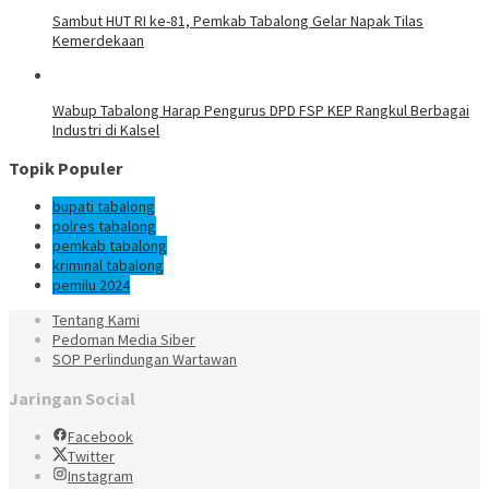
Sambut HUT RI ke-81, Pemkab Tabalong Gelar Napak Tilas
Kemerdekaan
Wabup Tabalong Harap Pengurus DPD FSP KEP Rangkul Berbagai
Industri di Kalsel
Topik Populer
bupati tabalong
polres tabalong
pemkab tabalong
kriminal tabalong
pemilu 2024
Tentang Kami
Pedoman Media Siber
SOP Perlindungan Wartawan
Jaringan Social
Facebook
Twitter
Instagram