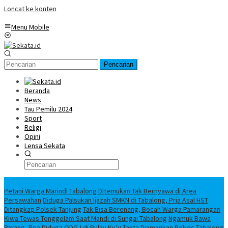
Loncat ke konten
Menu Mobile
Pencarian
Beranda
News
Tau Pemilu 2024
Sport
Religi
Opini
Lensa Sekata
Headline
Petani Warga Marindi Tabalong Ditemukan Tak Bernyawa di Area
Persawahan
Diduga Palsukan Ijazah SMKN di Tabalong, Pria Asal HST
Ditangkap Polsek Tanjung
Tak Bisa Berenang, Bocah Warga Pamarangan
Kiwa Tewas Tenggelam Saat Mandi di Sungai Tabalong
Ngamuk Bawa
Parang, Pria Diduga ODGJ di Pulau Ku’u Tanta Diamankan Polres Tabalong