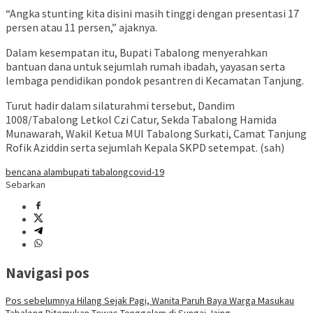
“Angka stunting kita disini masih tinggi dengan presentasi 17
persen atau 11 persen,” ajaknya.
Dalam kesempatan itu, Bupati Tabalong menyerahkan
bantuan dana untuk sejumlah rumah ibadah, yayasan serta
lembaga pendidikan pondok pesantren di Kecamatan Tanjung.
Turut hadir dalam silaturahmi tersebut, Dandim
1008/Tabalong Letkol Czi Catur, Sekda Tabalong Hamida
Munawarah, Wakil Ketua MUI Tabalong Surkati, Camat Tanjung
Rofik Aziddin serta sejumlah Kepala SKPD setempat. (sah)
bencana alam
bupati tabalong
covid-19
Sebarkan
Navigasi pos
Pos sebelumnya
Hilang Sejak Pagi, Wanita Paruh Baya Warga Masukau
Tabalong Ditemukan Tewas Tenggelam di Sungai Jaing