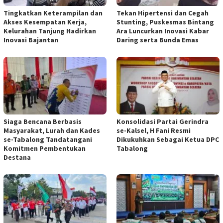
Tingkatkan Keterampilan dan
Tekan Hipertensi dan Cegah
Akses Kesempatan Kerja,
Stunting, Puskesmas Bintang
Kelurahan Tanjung Hadirkan
Ara Luncurkan Inovasi Kabar
Inovasi Bajantan
Daring serta Bunda Emas
Siaga Bencana Berbasis
Konsolidasi Partai Gerindra
Masyarakat, Lurah dan Kades
se-Kalsel, H Fani Resmi
se-Tabalong Tandatangani
Dikukuhkan Sebagai Ketua DPC
Komitmen Pembentukan
Tabalong
Destana