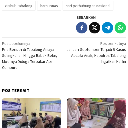
dishub tabalong
harhubnas
hari perhubungan nasional
SEBARKAN
Navigasi
Pos sebelumnya
Pos berikutnya
Pria Beristri di Tabalong Aniaya
Januari-September Terjadi 9 Kasus
pos
Selingkuhan Hingga Babak Belur,
Asusila Anak, Kapolres Tabalong
Motifnya Diduga Terbakar Api
Ingatkan Hal Ini
Cemburu
POS TERKAIT