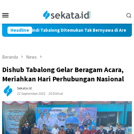
Loncat
ke
Menu
konten
Mobile
Warga Marindi Tabalong Ditemukan Tak Bernyawa di Area Persaw
Headline
Beranda
News
Dishub Tabalong Gelar Beragam Acara,
Meriahkan Hari Perhubungan Nasional
Sekata.id
22 September 2022
20 Dilihat