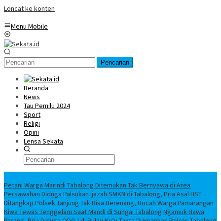
Loncat ke konten
Menu Mobile
Pencarian
Beranda
News
Tau Pemilu 2024
Sport
Religi
Opini
Lensa Sekata
Headline
Petani Warga Marindi Tabalong Ditemukan Tak Bernyawa di Area
Persawahan
Diduga Palsukan Ijazah SMKN di Tabalong, Pria Asal HST
Ditangkap Polsek Tanjung
Tak Bisa Berenang, Bocah Warga Pamarangan
Kiwa Tewas Tenggelam Saat Mandi di Sungai Tabalong
Ngamuk Bawa
Parang, Pria Diduga ODGJ di Pulau Ku’u Tanta Diamankan Polres Tabalong