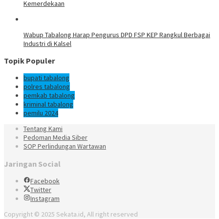
Kemerdekaan
Wabup Tabalong Harap Pengurus DPD FSP KEP Rangkul Berbagai
Industri di Kalsel
Topik Populer
bupati tabalong
polres tabalong
pemkab tabalong
kriminal tabalong
pemilu 2024
Tentang Kami
Pedoman Media Siber
SOP Perlindungan Wartawan
Jaringan Social
Facebook
Twitter
Instagram
Copyright © 2025 Sekata.id, All right reserved