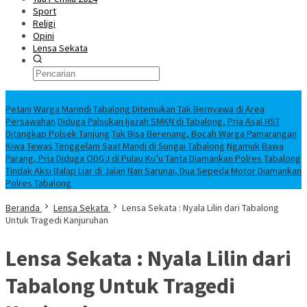
Sport
Religi
Opini
Lensa Sekata
Headline
Petani Warga Marindi Tabalong Ditemukan Tak Bernyawa di Area
Persawahan
Diduga Palsukan Ijazah SMKN di Tabalong, Pria Asal HST
Ditangkap Polsek Tanjung
Tak Bisa Berenang, Bocah Warga Pamarangan
Kiwa Tewas Tenggelam Saat Mandi di Sungai Tabalong
Ngamuk Bawa
Parang, Pria Diduga ODGJ di Pulau Ku’u Tanta Diamankan Polres Tabalong
Tindak Aksi Balap Liar di Jalan Nan Sarunai, Dua Sepeda Motor Diamankan
Polres Tabalong
Beranda
Lensa Sekata
Lensa Sekata : Nyala Lilin dari Tabalong
Untuk Tragedi Kanjuruhan
Lensa Sekata : Nyala Lilin dari
Tabalong Untuk Tragedi