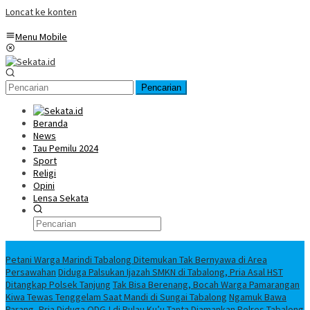
Loncat ke konten
Menu Mobile
Pencarian
Beranda
News
Tau Pemilu 2024
Sport
Religi
Opini
Lensa Sekata
Headline
Petani Warga Marindi Tabalong Ditemukan Tak Bernyawa di Area
Persawahan
Diduga Palsukan Ijazah SMKN di Tabalong, Pria Asal HST
Ditangkap Polsek Tanjung
Tak Bisa Berenang, Bocah Warga Pamarangan
Kiwa Tewas Tenggelam Saat Mandi di Sungai Tabalong
Ngamuk Bawa
Parang, Pria Diduga ODGJ di Pulau Ku’u Tanta Diamankan Polres Tabalong