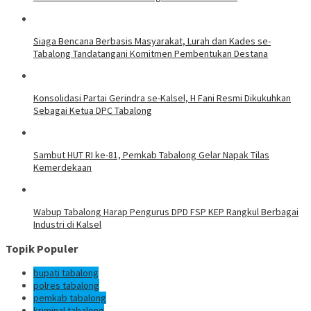
Siaga Bencana Berbasis Masyarakat, Lurah dan Kades se-
Tabalong Tandatangani Komitmen Pembentukan Destana
Konsolidasi Partai Gerindra se-Kalsel, H Fani Resmi Dikukuhkan
Sebagai Ketua DPC Tabalong
Sambut HUT RI ke-81, Pemkab Tabalong Gelar Napak Tilas
Kemerdekaan
Wabup Tabalong Harap Pengurus DPD FSP KEP Rangkul Berbagai
Industri di Kalsel
Topik Populer
bupati tabalong
polres tabalong
pemkab tabalong
kriminal tabalong