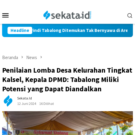
Loncat
ke
Menu
konten
Mobile
 Warga Marindi Tabalong Ditemukan Tak Bernyawa di Area Persa
Headline
Beranda
News
Penilaian Lomba Desa Kelurahan Tingkat
Kalsel, Kepala DPMD: Tabalong Miliki
Potensi yang Dapat Diandalkan
Sekata.id
12 Juni 2024
16 Dilihat