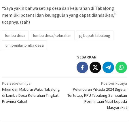
“Saya yakin bahwa setiap desa dan kelurahan di Tabalong
memiliki potensi dan keunggulan yang dapat diandalkan,”
ucapnya. (sah)
lomba desa
lomba desa/kelurahan
pj bupati tabalong
tim penilai lomba desa
SEBARKAN
Navigasi
Pos sebelumnya
Pos berikutnya
Hikun dan Maburai Wakili Tabalong
Peluncuran Pilkada 2024 Digelar
pos
di Lomba Desa Kelurahan Tingkat
Tertutup, KPU Tabalong Sampaikan
Provinsi Kalsel
Permintaan Maaf kepada
Masyarakat