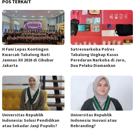
POS TERKAIT
H Fani Lepas Kontingen
Satresnarkoba Polres
Kwarcab Tabalong Ikuti
Tabalong Ungkap Kasus
Jamnas XII 2026 di Cibubur
Peredaran Narkoba di Jaro,
Jakarta
Dua Pelaku Diamankan
Universitas Republik
Universitas Republik
Indonesia: Solusi Pendidikan
Indonesia: Inovasi atau
atau Sekadar Janji Populis?
Rebranding?