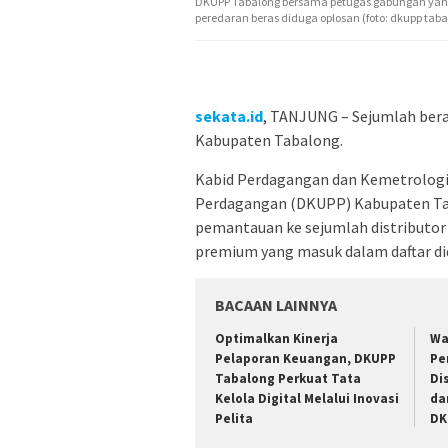
DKUPP Tabalong bersama petugas gabungan yang 
peredaran beras diduga oplosan (foto: dkupp taba
sekata.id
, TANJUNG – Sejumlah bera
Kabupaten Tabalong.
Kabid Perdagangan dan Kemetrologia
Perdagangan (DKUPP) Kabupaten Ta
pemantauan ke sejumlah distributor
premium yang masuk dalam daftar di
BACAAN LAINNYA
Optimalkan Kinerja
Wa
Pelaporan Keuangan, DKUPP
Pe
Tabalong Perkuat Tata
Di
Kelola Digital Melalui Inovasi
da
Pelita
DK