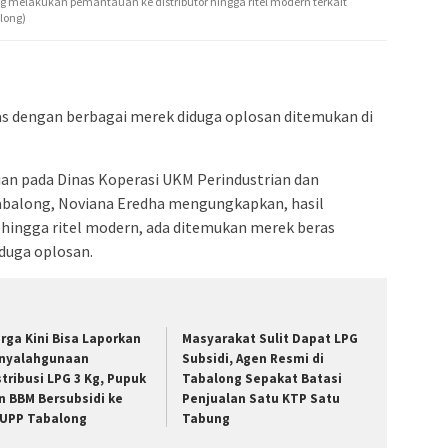
melakukan pemantauan ke distributor hingga ritel modern terkait
long)
s dengan berbagai merek diduga oplosan ditemukan di
n pada Dinas Koperasi UKM Perindustrian dan
balong, Noviana Eredha mengungkapkan, hasil
 hingga ritel modern, ada ditemukan merek beras
duga oplosan.
rga Kini Bisa Laporkan
Masyarakat Sulit Dapat LPG
nyalahgunaan
Subsidi, Agen Resmi di
stribusi LPG 3 Kg, Pupuk
Tabalong Sepakat Batasi
n BBM Bersubsidi ke
Penjualan Satu KTP Satu
UPP Tabalong
Tabung