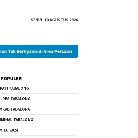
SENIN, 10 AGUSTUS 2026
nyawa di Area Persawahan
Diduga Palsukan Ijazah SMKN d
 POPULER
PATI TABALONG
LRES TABALONG
MKAB TABALONG
IMINAL TABALONG
MILU 2024