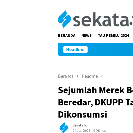
Loncat
ke
konten
BERANDA
NEWS
TAU PEMILU 2024
Headline
Beranda
Headline
Sejumlah Merek B
Beredar, DKUPP T
Dikonsumsi
Sekata.id
24 Juli 2025
0 Dilihat