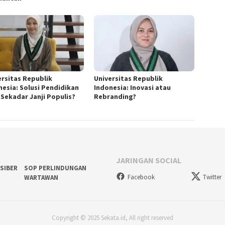
ersitas Republik
Universitas Republik
nesia: Solusi Pendidikan
Indonesia: Inovasi atau
 Sekadar Janji Populis?
Rebranding?
JARINGAN SOCIAL
SIBER
SOP PERLINDUNGAN
Facebook
Twitter
WARTAWAN
Copyright © 2025 Sekata.id, All right reserved