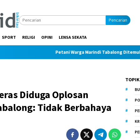
Pencarian
SPORT
RELIGI
OPINI
LENSA SEKATA
Petani Warga Marindi Tabalong Ditemukan Tak Ber
TOPIK
BU
eras Diduga Oplosan
PO
abalong: Tidak Berbahaya
PE
KR
PE