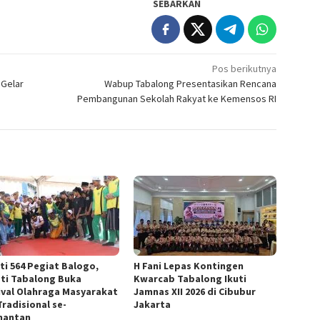
SEBARKAN
Pos berikutnya
Gelar
Wabup Tabalong Presentasikan Rencana
Pembangunan Sekolah Rakyat ke Kemensos RI
ti 564 Pegiat Balogo,
H Fani Lepas Kontingen
ti Tabalong Buka
Kwarcab Tabalong Ikuti
ival Olahraga Masyarakat
Jamnas XII 2026 di Cibubur
Tradisional se-
Jakarta
mantan