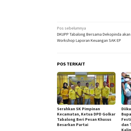
Navigasi
Pos sebelumnya
DKUPP Tabalong Bersama Dekopinda akan 
pos
Workshop Laporan Keuangan SAK EP
POS TERKAIT
Serahkan SK Pimpinan
Diiku
Kecamatan, Ketua DPD Golkar
Bupa
Tabalong Beri Pesan Khusus
Fest
Besarkan Partai
dan 
Kali