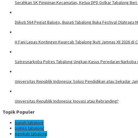
Serahkan SK Pimpinan Kecamatan, Ketua DPD Golkar Tabalong Beri
Diikuti 564 Pegiat Balogo, Bupati Tabalong Buka Festival Olahraga 
H Fani Lepas Kontingen Kwarcab Tabalong Ikuti Jamnas XII 2026 di 
Satresnarkoba Polres Tabalong Ungkap Kasus Peredaran Narkoba d
Universitas Republik Indonesia: Solusi Pendidikan atau Sekadar Janj
Universitas Republik Indonesia: Inovasi atau Rebranding?
Topik Populer
bupati tabalong
polres tabalong
pemkab tabalong