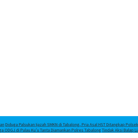
han
Diduga Palsukan Ijazah SMKN di Tabalong, Pria Asal HST Ditangkap Polse
ga ODGJ di Pulau Ku’u Tanta Diamankan Polres Tabalong
Tindak Aksi Balap L