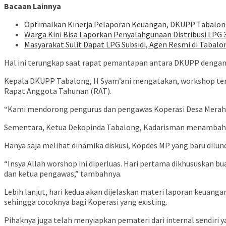
Bacaan Lainnya
Optimalkan Kinerja Pelaporan Keuangan, DKUPP Tabalong P
Warga Kini Bisa Laporkan Penyalahgunaan Distribusi LPG
Masyarakat Sulit Dapat LPG Subsidi, Agen Resmi di Tabal
Hal ini terungkap saat rapat pemantapan antara DKUPP dengan
Kepala DKUPP Tabalong, H Syam’ani mengatakan, workshop terse
Rapat Anggota Tahunan (RAT).
“Kami mendorong pengurus dan pengawas Koperasi Desa Merah Pu
Sementara, Ketua Dekopinda Tabalong, Kadarisman menambahka
Hanya saja melihat dinamika diskusi, Kopdes MP yang baru dilun
“Insya Allah worshop ini diperluas. Hari pertama dikhususkan 
dan ketua pengawas,” tambahnya.
Lebih lanjut, hari kedua akan dijelaskan materi laporan keuang
sehingga cocoknya bagi Koperasi yang existing.
Pihaknya juga telah menyiapkan pemateri dari internal sendiri