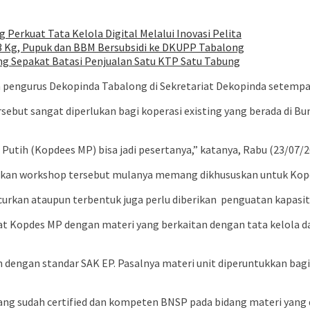
erkuat Tata Kelola Digital Melalui Inovasi Pelita
 3 Kg, Pupuk dan BBM Bersubsidi ke DKUPP Tabalong
ong Sepakat Batasi Penjualan Satu KTP Satu Tabung
 pengurus Dekopinda Tabalong di Sekretariat Dekopinda setempa
but sangat diperlukan bagi koperasi existing yang berada di Bu
tih (Kopdees MP) bisa jadi pesertanya,” katanya, Rabu (23/07/2
n workshop tersebut mulanya memang dikhususkan untuk Kopera
curkan ataupun terbentuk juga perlu diberikan
penguatan kapasit
buat Kopdes MP dengan materi yang berkaitan dengan tata kelola 
an dengan standar SAK EP. Pasalnya materi unit diperuntukkan ba
 yang sudah certified dan kompeten BNSP pada bidang materi yang