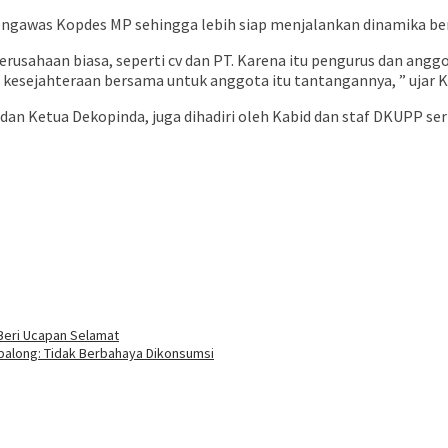
ngawas Kopdes MP sehingga lebih siap menjalankan dinamika ber
perusahaan biasa, seperti cv dan PT. Karena itu pengurus dan angg
a kesejahteraan bersama untuk anggota itu tantangannya, ” ujar 
an Ketua Dekopinda, juga dihadiri oleh Kabid dan staf DKUPP ser
 Beri Ucapan Selamat
balong: Tidak Berbahaya Dikonsumsi