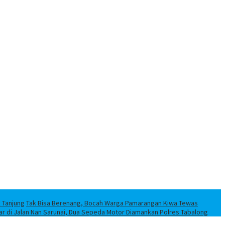
k Tanjung
Tak Bisa Berenang, Bocah Warga Pamarangan Kiwa Tewas
iar di Jalan Nan Sarunai, Dua Sepeda Motor Diamankan Polres Tabalong