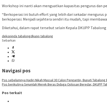
Workshop ini nanti akan menguatkan kapasitas pengurus dan pe
“Berkoperasi ini butuh effort yang lebih dari sekadar mengurus 
berkoperasi. Menjadi sejahtera sendiri itu mudah, tapi membaw
Diketahui, dalam rapat tersebut selain Kepala DKUPP Tabalong d
dekopinda tabalong
dkupp tabalong
Sebarkan
Navigasi pos
Pos sebelumnya
Hadiri Nikah Massal 30 Calon Pengantin, Bupati Tabalong
Pos berikutnya
Sejumlah Merek Beras Diduga Oplosan Beredar, DKUPP Ta
Pos terkait