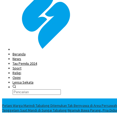
Beranda
News
Tau Pemilu 2024
Sport
Religi
Opini
Lensa Sekata
Headline
Petani Warga Marindi Tabalong Ditemukan Tak Bernyawa di Area Persawa
Tenggelam Saat Mandi di Sungai Tabalong
Ngamuk Bawa Parang, Pria Didu