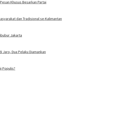
 Pesan Khusus Besarkan Partai
Masyarakat dan Tradisional se-Kalimantan
Cibubur Jakarta
i Jaro, Dua Pelaku Diamankan
i Populis?