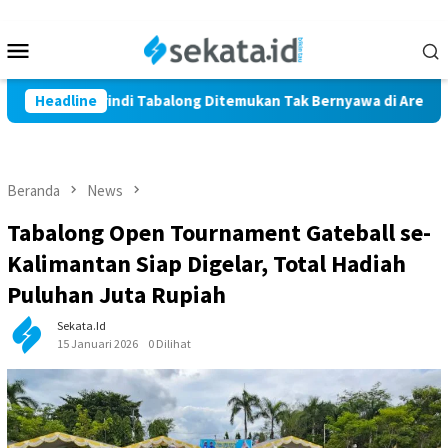
Loncat
ke
Menu
konten
Mobile
i Warga Marindi Tabalong Ditemukan Tak Bernyawa di Area Pers
Headline
Beranda
News
Tabalong Open Tournament Gateball se-
Kalimantan Siap Digelar, Total Hadiah
Puluhan Juta Rupiah
Sekata.id
15 Januari 2026
0 Dilihat