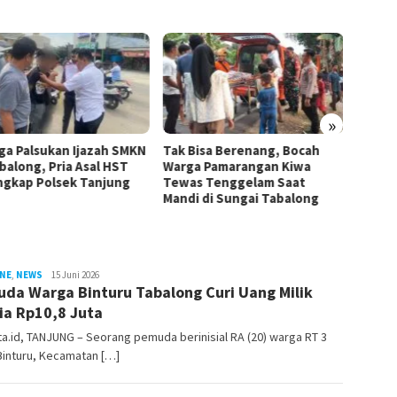
»
ga Palsukan Ijazah SMKN
Tak Bisa Berenang, Bocah
Ngamuk
balong, Pria Asal HST
Warga Pamarangan Kiwa
Diduga
ngkap Polsek Tanjung
Tewas Tenggelam Saat
Tanta 
Mandi di Sungai Tabalong
Tabal
INE
,
NEWS
sekata.id
15 Juni 2026
da Warga Binturu Tabalong Curi Uang Milik
ia Rp10,8 Juta
.id, TANJUNG – Seorang pemuda berinisial RA (20) warga RT 3
Binturu, Kecamatan […]