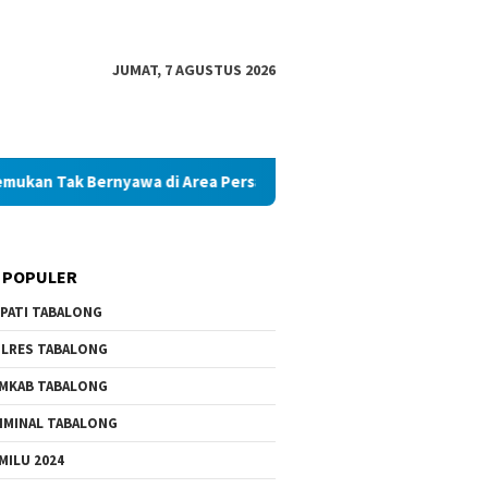
JUMAT, 7 AGUSTUS 2026
 Tak Bernyawa di Area Persawahan
Diduga Palsukan Ijaza
 POPULER
PATI TABALONG
LRES TABALONG
MKAB TABALONG
IMINAL TABALONG
MILU 2024