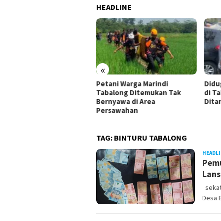
HEADLINE
«
dak Aksi Balap Liar di
Petani Warga Marindi
Didu
an Nan Sarunai, Dua
Tabalong Ditemukan Tak
di Ta
peda Motor Diamankan
Bernyawa di Area
Dita
res Tabalong
Persawahan
TAG:
BINTURU TABALONG
HEADL
Pemu
Lans
sekata
Desa 