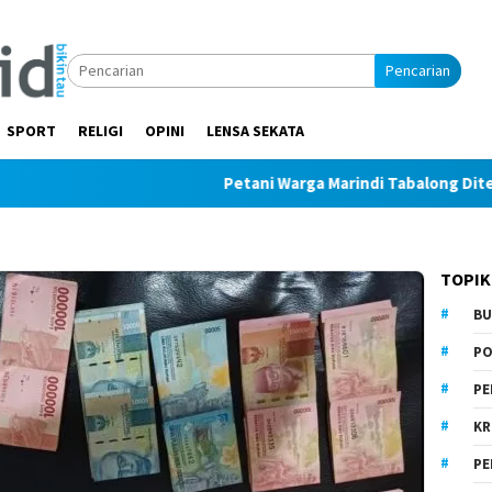
Pencarian
SPORT
RELIGI
OPINI
LENSA SEKATA
Petani Warga Marindi Tabalong Ditemukan
TOPIK
BU
PO
PE
KR
PE