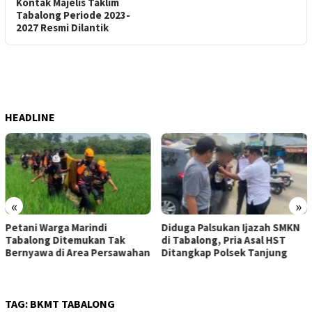
Kontak Majelis Taklim
Tabalong Periode 2023-
2027 Resmi Dilantik
HEADLINE
«
»
Petani Warga Marindi
Diduga Palsukan Ijazah SMKN
Tabalong Ditemukan Tak
di Tabalong, Pria Asal HST
Bernyawa di Area Persawahan
Ditangkap Polsek Tanjung
TAG:
BKMT TABALONG