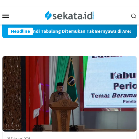
Loncat
ke
Menu
konten
Mobile
i Warga Marindi Tabalong Ditemukan Tak Bernyawa di Area Pers
Headline
28 Februari 2023