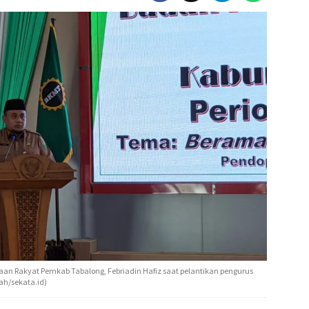
an Rakyat Pemkab Tabalong, Febriadin Hafiz saat pelantikan pengurus
ah/sekata.id)