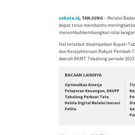
sekata.id
, TANJUNG
– Melalui Bada
dapat terus membantu meningkatkan
menumbuhkembangkan nilai keaga
Hal tersebut disampaikan Bupati Ta
dan Kesejahteraan Rakyat Pemkab Ta
daerah BKMT Tabalong periode 2023-2
BACAAN LAINNYA
Optimalkan Kinerja
Ti
Pelaporan Keuangan, DKUPP
Ke
Tabalong Perkuat Tata
Pe
Kelola Digital Melalui Inovasi
Di
Pelita
Ge
Pu