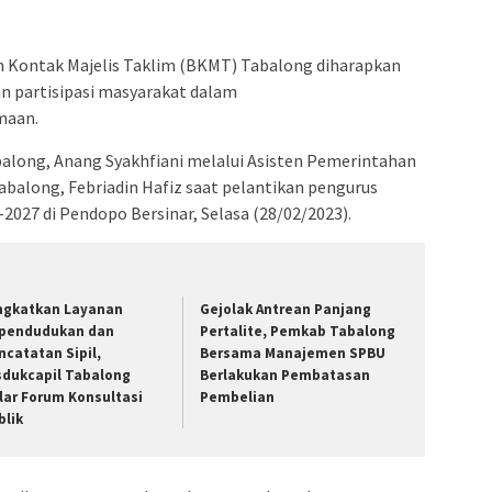
n Kontak Majelis Taklim (BKMT) Tabalong diharapkan
 partisipasi masyarakat dalam
maan.
balong, Anang Syakhfiani melalui Asisten Pemerintahan
balong, Febriadin Hafiz saat pelantikan pengurus
027 di Pendopo Bersinar, Selasa (28/02/2023).
ngkatkan Layanan
Gejolak Antrean Panjang
pendudukan dan
Pertalite, Pemkab Tabalong
ncatatan Sipil,
Bersama Manajemen SPBU
sdukcapil Tabalong
Berlakukan Pembatasan
lar Forum Konsultasi
Pembelian
blik