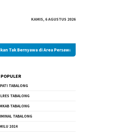
KAMIS, 6 AGUSTUS 2026
rnyawa di Area Persawahan
Diduga Palsukan Ijazah SMKN d
 POPULER
PATI TABALONG
LRES TABALONG
MKAB TABALONG
IMINAL TABALONG
MILU 2024