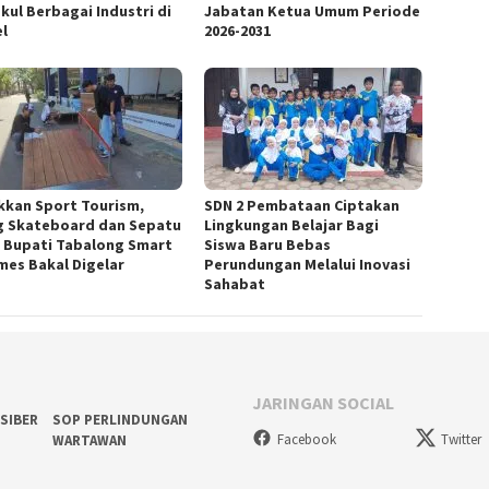
kul Berbagai Industri di
Jabatan Ketua Umum Periode
el
2026-2031
kkan Sport Tourism,
SDN 2 Pembataan Ciptakan
g Skateboard dan Sepatu
Lingkungan Belajar Bagi
a Bupati Tabalong Smart
Siswa Baru Bebas
mes Bakal Digelar
Perundungan Melalui Inovasi
Sahabat
JARINGAN SOCIAL
SIBER
SOP PERLINDUNGAN
Facebook
Twitter
WARTAWAN