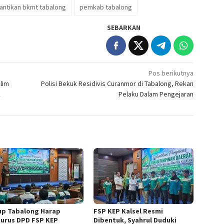
antikan bkmt tabalong
pemkab tabalong
SEBARKAN
Pos berikutnya
lim
Polisi Bekuk Residivis Curanmor di Tabalong, Rekan
k
Pelaku Dalam Pengejaran
p Tabalong Harap
FSP KEP Kalsel Resmi
urus DPD FSP KEP
Dibentuk, Syahrul Duduki