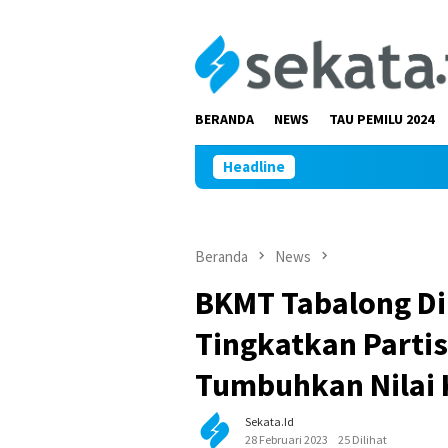
Loncat
ke
konten
BERANDA
NEWS
TAU PEMILU 2024
Headline
Beranda
News
BKMT Tabalong D
Tingkatkan Partis
Tumbuhkan Nilai
Sekata.id
28 Februari 2023
25 Dilihat