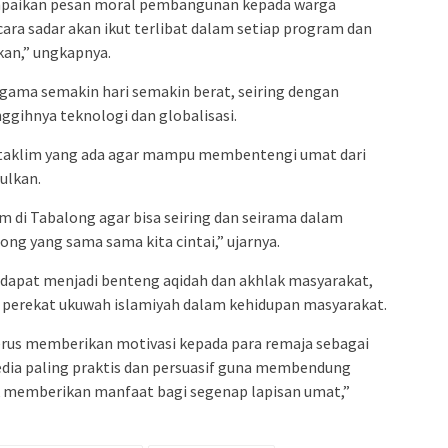
paikan pesan moral pembangunan kepada warga
ra sadar akan ikut terlibat dalam setiap program dan
an,” ungkapnya.
gama semakin hari semakin berat, seiring dengan
ggihnya teknologi dan globalisasi.
 taklim yang ada agar mampu membentengi umat dari
ulkan.
m di Tabalong agar bisa seiring dan seirama dalam
g yang sama sama kita cintai,” ujarnya.
dapat menjadi benteng aqidah dan akhlak masyarakat,
 perekat ukuwah islamiyah dalam kehidupan masyarakat.
erus memberikan motivasi kepada para remaja sebagai
edia paling praktis dan persuasif guna membendung
k memberikan manfaat bagi segenap lapisan umat,”