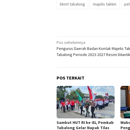
bkmt tabalong
majelis taklim
pel
Navigasi
Pos sebelumnya
Pengurus Daerah Badan Kontak Majelis Tak
pos
Tabalong Periode 2023-2027 Resmi Dilanti
POS TERKAIT
Sambut HUT RI ke-81, Pemkab
Wabu
Tabalong Gelar Napak Tilas
Peng