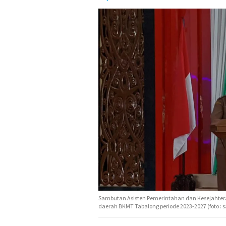
Sambutan Asisten Pemerintahan dan Kesejahtera
daerah BKMT Tabalong periode 2023-2027 (foto : s