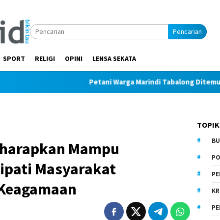
Pencarian
SPORT
RELIGI
OPINI
LENSA SEKATA
Petani Warga Marindi Tabalong Ditemukan Tak Be
TOPIK
BU
iharapkan Mampu
PO
ipati Masyarakat
PE
 Keagamaan
KR
PE