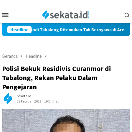
Loncat
ke
Menu
konten
Mobile
 Warga Marindi Tabalong Ditemukan Tak Bernyawa di Area Persa
Headline
Beranda
Headline
Polisi Bekuk Residivis Curanmor di
Tabalong, Rekan Pelaku Dalam
Pengejaran
Sekata.id
28 Februari 2023
16 Dilihat