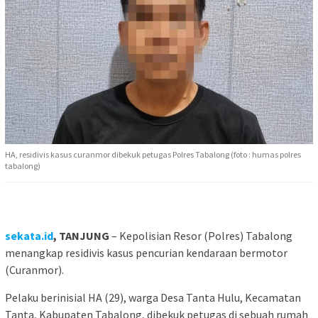
HA, residivis kasus curanmor dibekuk petugas Polres Tabalong (foto : humas polres
tabalong)
sekata.id
, TANJUNG
– Kepolisian Resor (Polres) Tabalong
menangkap residivis kasus pencurian kendaraan bermotor
(Curanmor).
Pelaku berinisial HA (29), warga Desa Tanta Hulu, Kecamatan
Tanta, Kabupaten Tabalong, dibekuk petugas di sebuah rumah