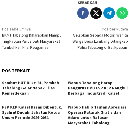
SEBARKAN
Navigasi
Pos sebelumnya
Pos berikutnya
BKMT Tabalong Diharapkan Mampu
Gelapkan Sepada Motor, Wanita
pos
Tingkatkan Partisipati Masyarakat
Warga Desa Lumbang Ditangkap
Tumbuhkan Nilai Keagamaan
Polisi Tabalong di Balikpapan
POS TERKAIT
Sambut HUT RI ke-81, Pemkab
Wabup Tabalong Harap
Tabalong Gelar Napak Tilas
Pengurus DPD FSP KEP Rangkul
Kemerdekaan
Berbagai Industri di Kalsel
FSP KEP Kalsel Resmi Dibentuk,
Wabup Habib Taufan Apresiasi
Syahrul Duduki Jabatan Ketua
Operasi Katarak Gratis dari
Umum Periode 2026-2031
Adaro untuk Ratusan
Masyarakat Tabalong