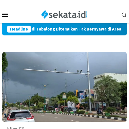
Loncat
ke
Menu
konten
Mobile
 Warga Marindi Tabalong Ditemukan Tak Bernyawa di Area Persa
Headline
14 Maret 2025