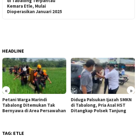
di Tabalong Terpantau
Kemara Etle, Mulai
Dioperasikan Januari 2025
HEADLINE
«
»
Petani Warga Marindi
Diduga Palsukan Ijazah SMKN
Tabalong Ditemukan Tak
di Tabalong, Pria Asal HST
Bernyawa di Area Persawahan
Ditangkap Polsek Tanjung
TAG:
ETLE