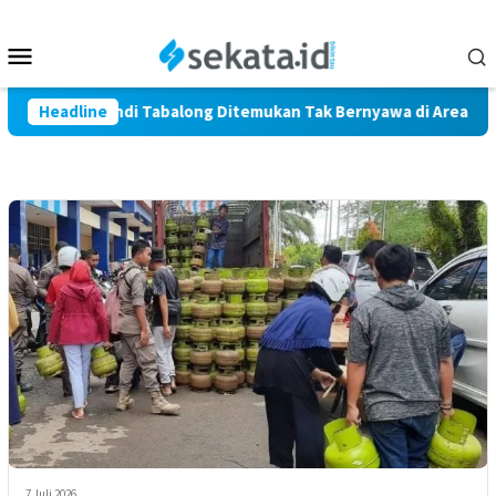
Loncat
ke
Menu
konten
Mobile
i Warga Marindi Tabalong Ditemukan Tak Bernyawa di Area Pers
Headline
7 Juli 2026