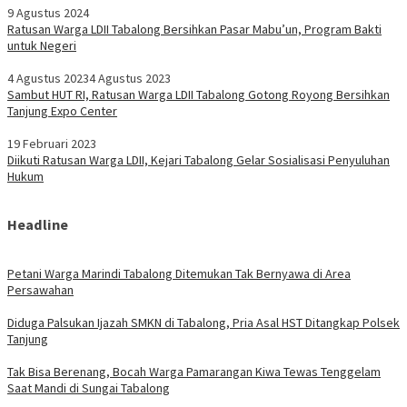
9 Agustus 2024
Ratusan Warga LDII Tabalong Bersihkan Pasar Mabu’un, Program Bakti
untuk Negeri
4 Agustus 2023
4 Agustus 2023
Sambut HUT RI, Ratusan Warga LDII Tabalong Gotong Royong Bersihkan
Tanjung Expo Center
19 Februari 2023
Diikuti Ratusan Warga LDII, Kejari Tabalong Gelar Sosialisasi Penyuluhan
Hukum
Headline
Petani Warga Marindi Tabalong Ditemukan Tak Bernyawa di Area
Persawahan
Diduga Palsukan Ijazah SMKN di Tabalong, Pria Asal HST Ditangkap Polsek
Tanjung
Tak Bisa Berenang, Bocah Warga Pamarangan Kiwa Tewas Tenggelam
Saat Mandi di Sungai Tabalong