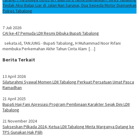
Tindak Aksi Balap Liar di Jalan Nan Sarunai, Dua Sepeda Motor Diamankan
Polres Tabalong
7 Juli 2026
CAI ke-47 Pemuda LDII Resmi Dibuka Bupati Tabalong
sekata.id, TANJUNG - Bupati Tabalong, H Muhammad Noor Rifani
membuka Perkemahan Akhir Tahun Cinta Alam […]
Berita Terkait
13 April 2026
Silaturahmi Syawal Momen LDII Tabalong Perkuat Persatuan Umat Pasca
Ramadhan
21 April 2025
Bupati Haji Fani Apresiasi Program Pembinaan Karakter Sejak Dini LDII
Tabalong
21 November 2024
Sukseskan Pilkada 2024, Ketua LDII Tabalong Minta Warganya Datang ke
TPS Gunakan Hak Pilih