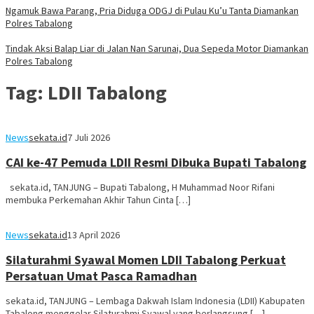
Ngamuk Bawa Parang, Pria Diduga ODGJ di Pulau Ku’u Tanta Diamankan
Polres Tabalong
Tindak Aksi Balap Liar di Jalan Nan Sarunai, Dua Sepeda Motor Diamankan
Polres Tabalong
Tag:
LDII Tabalong
News
sekata.id
7 Juli 2026
CAI ke-47 Pemuda LDII Resmi Dibuka Bupati Tabalong
sekata.id, TANJUNG – Bupati Tabalong, H Muhammad Noor Rifani
membuka Perkemahan Akhir Tahun Cinta […]
News
sekata.id
13 April 2026
Silaturahmi Syawal Momen LDII Tabalong Perkuat
Persatuan Umat Pasca Ramadhan
sekata.id, TANJUNG – Lembaga Dakwah Islam Indonesia (LDII) Kabupaten
Tabalong menggelar Silaturahmi Syawal yang berlangsung […]