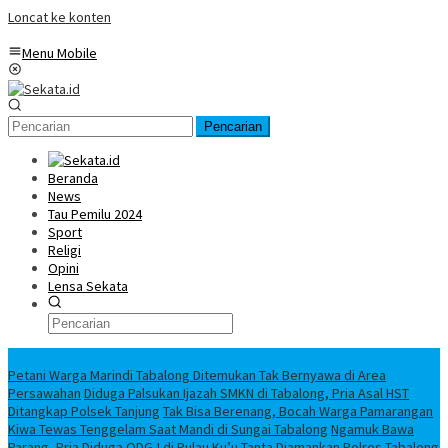
Loncat ke konten
Menu Mobile
Pencarian
Beranda
News
Tau Pemilu 2024
Sport
Religi
Opini
Lensa Sekata
Headline
Petani Warga Marindi Tabalong Ditemukan Tak Bernyawa di Area
Persawahan
Diduga Palsukan Ijazah SMKN di Tabalong, Pria Asal HST
Ditangkap Polsek Tanjung
Tak Bisa Berenang, Bocah Warga Pamarangan
Kiwa Tewas Tenggelam Saat Mandi di Sungai Tabalong
Ngamuk Bawa
Parang, Pria Diduga ODGJ di Pulau Ku’u Tanta Diamankan Polres Tabalong