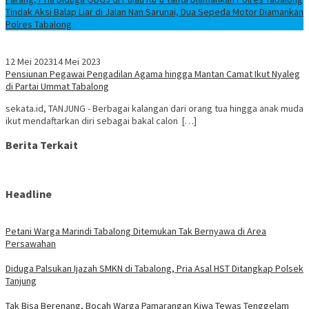
Tindak Aksi Balap Liar di Jalan Nan Sarunai, Dua Sepeda Motor Diamankan
Polres Tabalong
12 Mei 2023
14 Mei 2023
Pensiunan Pegawai Pengadilan Agama hingga Mantan Camat Ikut Nyaleg
di Partai Ummat Tabalong
sekata.id, TANJUNG - Berbagai kalangan dari orang tua hingga anak muda
ikut mendaftarkan diri sebagai bakal calon […]
Berita Terkait
Headline
Petani Warga Marindi Tabalong Ditemukan Tak Bernyawa di Area
Persawahan
Diduga Palsukan Ijazah SMKN di Tabalong, Pria Asal HST Ditangkap Polsek
Tanjung
Tak Bisa Berenang, Bocah Warga Pamarangan Kiwa Tewas Tenggelam