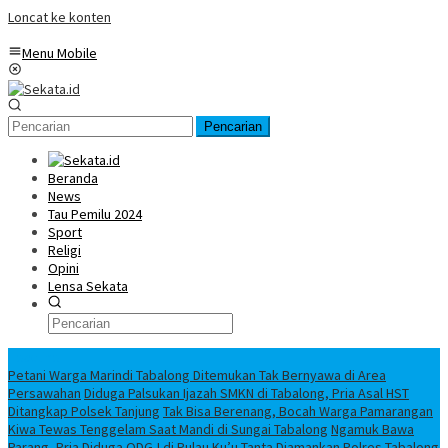
Loncat ke konten
Menu Mobile
Pencarian
Beranda
News
Tau Pemilu 2024
Sport
Religi
Opini
Lensa Sekata
Headline
Petani Warga Marindi Tabalong Ditemukan Tak Bernyawa di Area
Persawahan
Diduga Palsukan Ijazah SMKN di Tabalong, Pria Asal HST
Ditangkap Polsek Tanjung
Tak Bisa Berenang, Bocah Warga Pamarangan
Kiwa Tewas Tenggelam Saat Mandi di Sungai Tabalong
Ngamuk Bawa
Parang, Pria Diduga ODGJ di Pulau Ku’u Tanta Diamankan Polres Tabalong