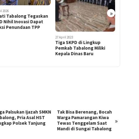
»
il 2023
7 Februari 2023
29 Desember 
 SKPD di Lingkup
Launching Aplikasi
Anugerah
kab Tabalong Miliki
Srikandi, Bupati Tabalong
2022, Se
la Dinas Baru
Minta SKPD Terapkan Tata
Lingkup
Arsip Berbasis Digital
Terima 
Bisa Berenang, Bocah
Ngamuk Bawa Parang, Pria
Tindak
a Pamarangan Kiwa
Diduga ODGJ di Pulau Ku’u
Jalan 
»
s Tenggelam Saat
Tanta Diamankan Polres
Seped
i di Sungai Tabalong
Tabalong
Polres