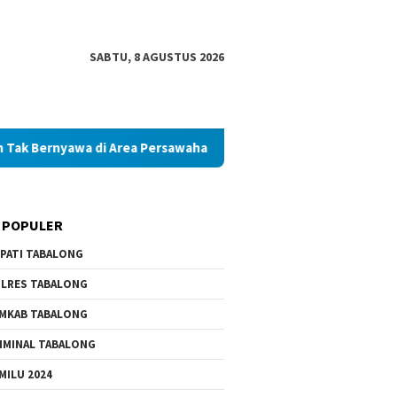
SABTU, 8 AGUSTUS 2026
wa di Area Persawahan
Diduga Palsukan Ijazah SMKN di Ta
 POPULER
PATI TABALONG
LRES TABALONG
MKAB TABALONG
IMINAL TABALONG
MILU 2024