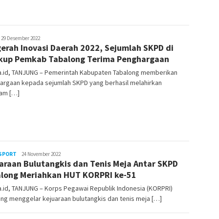
ekata.id
29 Desember 2022
erah Inovasi Daerah 2022, Sejumlah SKPD di
kup Pemkab Tabalong Terima Penghargaan
a.id, TANJUNG – Pemerintah Kabupaten Tabalong memberikan
argaan kepada sejumlah SKPD yang berhasil melahirkan
am […]
SPORT
sekata.id
24 November 2022
araan Bulutangkis dan Tenis Meja Antar SKPD
long Meriahkan HUT KORPRI ke-51
.id, TANJUNG – Korps Pegawai Republik Indonesia (KORPRI)
ng menggelar kejuaraan bulutangkis dan tenis meja […]