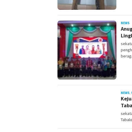
NEWS
s
Anug
Ling
sekat
pengh
berag
NEWS
,
Keju
Taba
sekata
Tabalo