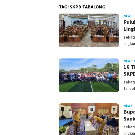
TAG:
SKPD TABALONG
NEWS
s
Pulu
Ling
sekat
lingk
NEWS
,
16 T
SKPD
sekata
Tansel
NEWS
s
Bupa
Sank
sekata
lingk