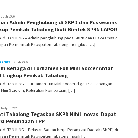
ekata.id
6 Juli 2026
han Admin Penghubung di SKPD dan Puskesmas
kup Pemkab Tabalong Ikuti Bimtek SP4N LAPOR
a.id, TANJUNG – Admin penghubung pada SKPD dan Puskesmas di
ungan Pemerintah Kabupaten Tabalong mengikuti […]
SPORT
sekata.id
3 Juli 2026
im Berlaga di Turnamen Fun Mini Soccer Antar
 Lingkup Pemkab Tabalong
.id, TANJUNG – Turnamen Fun Mini Soccer digelar di Lapangan
 Mini Stadium, Kelurahan Pembataan, […]
ekata.id
14 April 2026
ti Tabalong Tegaskan SKPD Nihil Inovasi Dapat
si Penundaan TPP
.id, TANJUNG – Belasan Satuan Kerja Perangkat Daerah (SKPD) di
ungan Pemerintah Kabupaten Tabalong masih […]