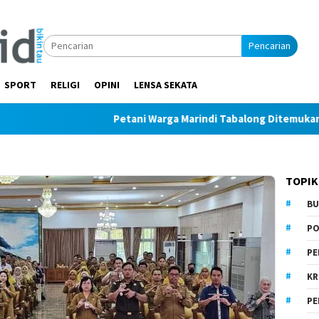
Pencarian
SPORT
RELIGI
OPINI
LENSA SEKATA
Petani Warga Marindi Tabalong Ditemukan Tak Bernya
TOPIK
BU
PO
PE
KR
PE