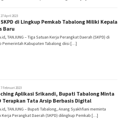
ekata.id
27 April 2023
 SKPD di Lingkup Pemkab Tabalong Miliki Kepala
s Baru
.id, TANJUNG – Tiga Satuan Kerja Perangkat Daerah (SKPD) di
p Pemerintah Kabupaten Tabalong diisi […]
ekata.id
7 Februari 2023
ching Aplikasi Srikandi, Bupati Tabalong Minta
 Terapkan Tata Arsip Berbasis Digital
.id, TANJUNG – Bupati Tabalong, Anang Syakhfiani meminta
 Kerja Perangkat Daerah (SKPD) dilingkup Pemkab […]