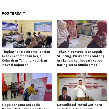
POS TERKAIT
Tingkatkan Keterampilan dan
Tekan Hipertensi dan Cegah
Akses Kesempatan Kerja,
Stunting, Puskesmas Bintang
Kelurahan Tanjung Hadirkan
Ara Luncurkan Inovasi Kabar
Inovasi Bajantan
Daring serta Bunda Emas
Siaga Bencana Berbasis
Konsolidasi Partai Gerindra
Masyarakat, Lurah dan Kades
se-Kalsel, H Fani Resmi