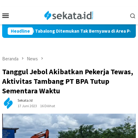
Loncat
ke
Menu
konten
Mobile
ga Marindi Tabalong Ditemukan Tak Bernyawa di Area Persawaha
Headline
Beranda
News
Tanggul Jebol Akibatkan Pekerja Tewas,
Aktivitas Tambang PT BPA Tutup
Sementara Waktu
Sekata.id
17 Juni 2023
16 Dilihat