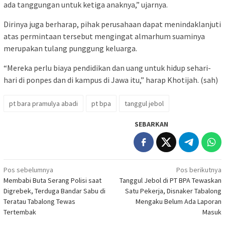
ada tanggungan untuk ketiga anaknya,” ujarnya.
Dirinya juga berharap, pihak perusahaan dapat menindaklanjuti
atas permintaan tersebut mengingat almarhum suaminya
merupakan tulang punggung keluarga.
“Mereka perlu biaya pendidikan dan uang untuk hidup sehari-
hari di ponpes dan di kampus di Jawa itu,” harap Khotijah. (sah)
pt bara pramulya abadi
pt bpa
tanggul jebol
SEBARKAN
Navigasi
Pos sebelumnya
Pos berikutnya
Membabi Buta Serang Polisi saat
Tanggul Jebol di PT BPA Tewaskan
pos
Digrebek, Terduga Bandar Sabu di
Satu Pekerja, Disnaker Tabalong
Teratau Tabalong Tewas
Mengaku Belum Ada Laporan
Tertembak
Masuk