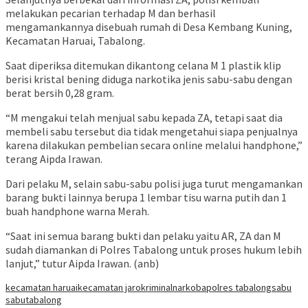
melakukan pecarian terhadap M dan berhasil
mengamankannya disebuah rumah di Desa Kembang Kuning,
Kecamatan Haruai, Tabalong.
Saat diperiksa ditemukan dikantong celana M 1 plastik klip
berisi kristal bening diduga narkotika jenis sabu-sabu dengan
berat bersih 0,28 gram.
“M mengakui telah menjual sabu kepada ZA, tetapi saat dia
membeli sabu tersebut dia tidak mengetahui siapa penjualnya
karena dilakukan pembelian secara online melalui handphone,”
terang Aipda Irawan.
Dari pelaku M, selain sabu-sabu polisi juga turut mengamankan
barang bukti lainnya berupa 1 lembar tisu warna putih dan 1
buah handphone warna Merah.
“Saat ini semua barang bukti dan pelaku yaitu AR, ZA dan M
sudah diamankan di Polres Tabalong untuk proses hukum lebih
lanjut,” tutur Aipda Irawan. (anb)
kecamatan haruai
kecamatan jaro
kriminal
narkoba
polres tabalong
sabu
sabu
tabalong