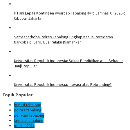
H Fani Lepas Kontingen Kwarcab Tabalong Ikuti Jamnas XII 2026 di
Cibubur Jakarta
Satresnarkoba Polres Tabalong Ungkap Kasus Peredaran
Narkoba di Jaro, Dua Pelaku Diamankan
Universitas Republik Indonesia: Solusi Pendidikan atau Sekadar
Janji Populis?
Universitas Republik Indonesia: Inovasi atau Rebranding?
Topik Populer
bupati tabalong
polres tabalong
pemkab tabalong
kriminal tabalong
pemilu 2024