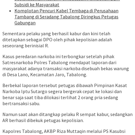
Subsidi ke Masyarakat
Komplotan Pencuri Kabel Tembaga di Perusahaan
Tambang di Seradang Tabalong Diringkus Petugas
Gabungan
Sementara pelaku yang berhasil kabur dan kini telah
ditetapkan sebagai DPO oleh pihak kepolisian adalah
seseorang berinisial R.
Kasus peredaran narkoba ini terbongkar setelah pihak
Satresnarkoba Polres Tabalong mendapat laporan dari
masyarakat adanya transaksi narkoba disebuah bekas warung
di Desa Lano, Kecamatan Jaro, Tabalong.
Berbekal laporan tersebut petugas dibawah Pimpinan Kasat
Narkoba Iptu Sutargo segera bergerak cepat ke lokasi dan
benar saja saat tiba dilokasi terlihat 2 orang pria sedang
bertransaksi sabu.
Namun saat akan ditangkap pelaku R sempat kabur, sedangkan
AR berhasil dibekuk petugas kepolisian.
Kapolres Tabalong, AKBP Riza Muttaqin melalui PS Kasubsi