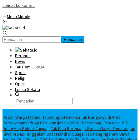
Loncat ke konten
Menu Mobile
Pencarian
Beranda
News
Tau Pemilu 2024
Sport
Religi
Opini
Lensa Sekata
Headline
Petani Warga Marindi Tabalong Ditemukan Tak Bernyawa di Area
Persawahan
Diduga Palsukan Ijazah SMKN di Tabalong, Pria Asal HST
Ditangkap Polsek Tanjung
Tak Bisa Berenang, Bocah Warga Pamarangan
Kiwa Tewas Tenggelam Saat Mandi di Sungai Tabalong
Ngamuk Bawa
Parang, Pria Diduga ODGJ di Pulau Ku’u Tanta Diamankan Polres Tabalong