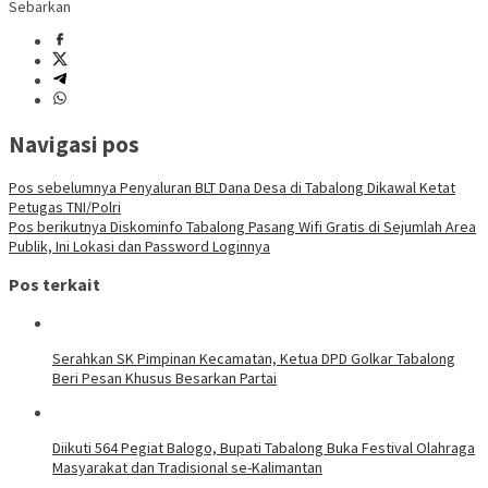
Sebarkan
Navigasi pos
Pos sebelumnya
Penyaluran BLT Dana Desa di Tabalong Dikawal Ketat
Petugas TNI/Polri
Pos berikutnya
Diskominfo Tabalong Pasang Wifi Gratis di Sejumlah Area
Publik, Ini Lokasi dan Password Loginnya
Pos terkait
Serahkan SK Pimpinan Kecamatan, Ketua DPD Golkar Tabalong
Beri Pesan Khusus Besarkan Partai
Diikuti 564 Pegiat Balogo, Bupati Tabalong Buka Festival Olahraga
Masyarakat dan Tradisional se-Kalimantan