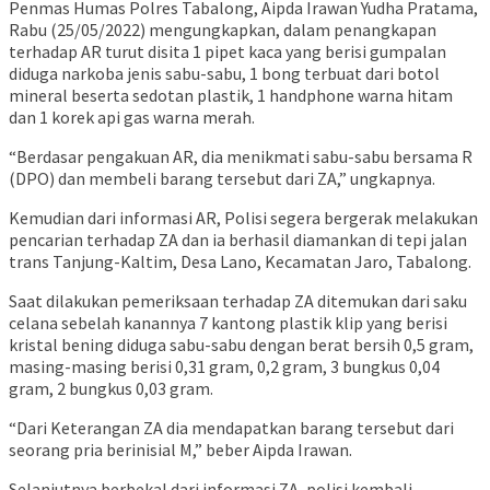
Penmas Humas Polres Tabalong, Aipda Irawan Yudha Pratama,
Rabu (25/05/2022) mengungkapkan, dalam penangkapan
terhadap AR turut disita 1 pipet kaca yang berisi gumpalan
diduga narkoba jenis sabu-sabu, 1 bong terbuat dari botol
mineral beserta sedotan plastik, 1 handphone warna hitam
dan 1 korek api gas warna merah.
“Berdasar pengakuan AR, dia menikmati sabu-sabu bersama R
(DPO) dan membeli barang tersebut dari ZA,” ungkapnya.
Kemudian dari informasi AR, Polisi segera bergerak melakukan
pencarian terhadap ZA dan ia berhasil diamankan di tepi jalan
trans Tanjung-Kaltim, Desa Lano, Kecamatan Jaro, Tabalong.
Saat dilakukan pemeriksaan terhadap ZA ditemukan dari saku
celana sebelah kanannya 7 kantong plastik klip yang berisi
kristal bening diduga sabu-sabu dengan berat bersih 0,5 gram,
masing-masing berisi 0,31 gram, 0,2 gram, 3 bungkus 0,04
gram, 2 bungkus 0,03 gram.
“Dari Keterangan ZA dia mendapatkan barang tersebut dari
seorang pria berinisial M,” beber Aipda Irawan.
Selanjutnya berbekal dari informasi ZA, polisi kembali