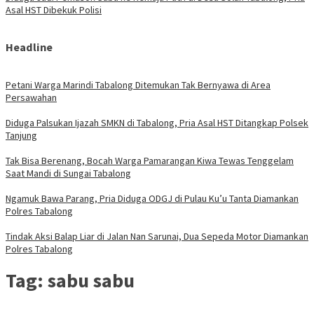
Asal HST Dibekuk Polisi
Headline
Petani Warga Marindi Tabalong Ditemukan Tak Bernyawa di Area
Persawahan
Diduga Palsukan Ijazah SMKN di Tabalong, Pria Asal HST Ditangkap Polsek
Tanjung
Tak Bisa Berenang, Bocah Warga Pamarangan Kiwa Tewas Tenggelam
Saat Mandi di Sungai Tabalong
Ngamuk Bawa Parang, Pria Diduga ODGJ di Pulau Ku’u Tanta Diamankan
Polres Tabalong
Tindak Aksi Balap Liar di Jalan Nan Sarunai, Dua Sepeda Motor Diamankan
Polres Tabalong
Tag:
sabu sabu