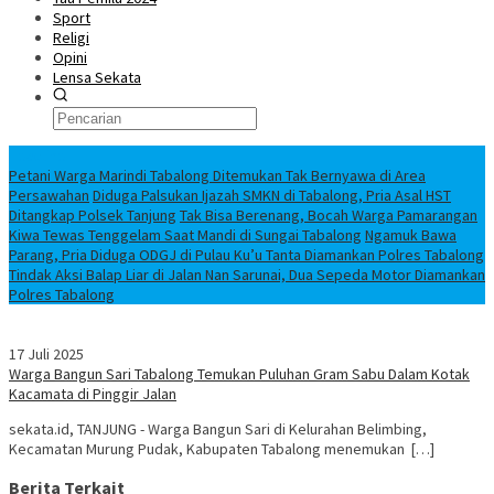
Sport
Religi
Opini
Lensa Sekata
Headline
Petani Warga Marindi Tabalong Ditemukan Tak Bernyawa di Area
Persawahan
Diduga Palsukan Ijazah SMKN di Tabalong, Pria Asal HST
Ditangkap Polsek Tanjung
Tak Bisa Berenang, Bocah Warga Pamarangan
Kiwa Tewas Tenggelam Saat Mandi di Sungai Tabalong
Ngamuk Bawa
Parang, Pria Diduga ODGJ di Pulau Ku’u Tanta Diamankan Polres Tabalong
Tindak Aksi Balap Liar di Jalan Nan Sarunai, Dua Sepeda Motor Diamankan
Polres Tabalong
17 Juli 2025
Warga Bangun Sari Tabalong Temukan Puluhan Gram Sabu Dalam Kotak
Kacamata di Pinggir Jalan
sekata.id, TANJUNG - Warga Bangun Sari di Kelurahan Belimbing,
Kecamatan Murung Pudak, Kabupaten Tabalong menemukan […]
Berita Terkait