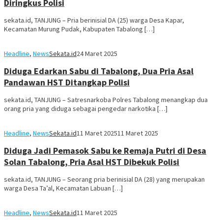
Diringkus Polisi
sekata.id, TANJUNG – Pria berinisial DA (25) warga Desa Kapar,
Kecamatan Murung Pudak, Kabupaten Tabalong […]
Headline
,
News
Sekata.id
24 Maret 2025
Diduga Edarkan Sabu di Tabalong, Dua Pria Asal
Pandawan HST Ditangkap Polisi
sekata.id, TANJUNG – Satresnarkoba Polres Tabalong menangkap dua
orang pria yang diduga sebagai pengedar narkotika […]
Headline
,
News
Sekata.id
11 Maret 2025
11 Maret 2025
Diduga Jadi Pemasok Sabu ke Remaja Putri di Desa
Solan Tabalong, Pria Asal HST Dibekuk Polisi
sekata.id, TANJUNG – Seorang pria berinisial DA (28) yang merupakan
warga Desa Ta’al, Kecamatan Labuan […]
Headline
,
News
Sekata.id
11 Maret 2025