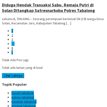
Diduga Hendak Transaksi Sabu, Remaja Putri di
Solan Ditangkap Satresnarkoba Polres Tabalong
sekata.id, TANJUNG – Seorang perempuan berinisial SN (19) warga Desa
Solan, Kecamatan Jaro, Kabupaten Tabalong […]
1
2
3
…
8
»
Tidak Ada Pos Lagi.
Tidak ada laman yang di load.
Lihat Lainnya
Topik Populer
bupati tabalong
polres tabalong
pemkab tabalong
kriminal tabalong