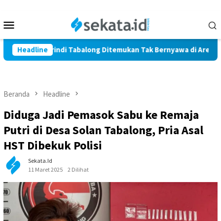
Loncat
ke
Menu
konten
Mobile
 Warga Marindi Tabalong Ditemukan Tak Bernyawa di Area Persa
Headline
Beranda
Headline
Diduga Jadi Pemasok Sabu ke Remaja
Putri di Desa Solan Tabalong, Pria Asal
HST Dibekuk Polisi
Sekata.id
11 Maret 2025
2 Dilihat