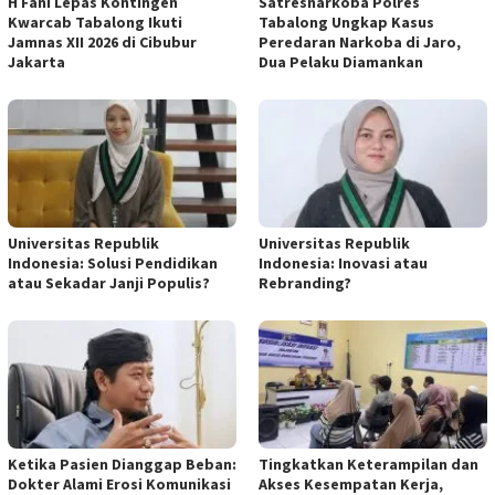
H Fani Lepas Kontingen
Satresnarkoba Polres
Kwarcab Tabalong Ikuti
Tabalong Ungkap Kasus
Jamnas XII 2026 di Cibubur
Peredaran Narkoba di Jaro,
Jakarta
Dua Pelaku Diamankan
Universitas Republik
Universitas Republik
Indonesia: Solusi Pendidikan
Indonesia: Inovasi atau
atau Sekadar Janji Populis?
Rebranding?
Ketika Pasien Dianggap Beban:
Tingkatkan Keterampilan dan
Dokter Alami Erosi Komunikasi
Akses Kesempatan Kerja,