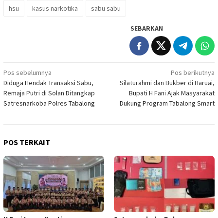
hsu
kasus narkotika
sabu sabu
SEBARKAN
Navigasi
Pos sebelumnya
Pos berikutnya
Diduga Hendak Transaksi Sabu,
Silaturahmi dan Bukber di Haruai,
pos
Remaja Putri di Solan Ditangkap
Bupati H Fani Ajak Masyarakat
Satresnarkoba Polres Tabalong
Dukung Program Tabalong Smart
POS TERKAIT