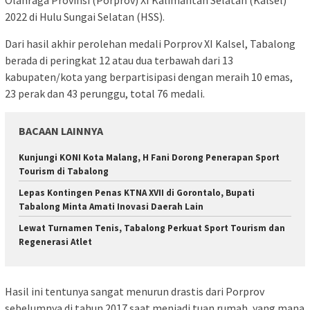
Olahraga Provinsi (Porprov) XI Kalimantan Selatan (Kalsel)
2022 di Hulu Sungai Selatan (HSS).
Dari hasil akhir perolehan medali Porprov XI Kalsel, Tabalong
berada di peringkat 12 atau dua terbawah dari 13
kabupaten/kota yang berpartisipasi dengan meraih 10 emas,
23 perak dan 43 perunggu, total 76 medali.
BACAAN LAINNYA
Kunjungi KONI Kota Malang, H Fani Dorong Penerapan Sport
Tourism di Tabalong
Lepas Kontingen Penas KTNA XVII di Gorontalo, Bupati
Tabalong Minta Amati Inovasi Daerah Lain
Lewat Turnamen Tenis, Tabalong Perkuat Sport Tourism dan
Regenerasi Atlet
Hasil ini tentunya sangat menurun drastis dari Porprov
sebelumnya di tahun 2017 saat menjadi tuan rumah, yang mana