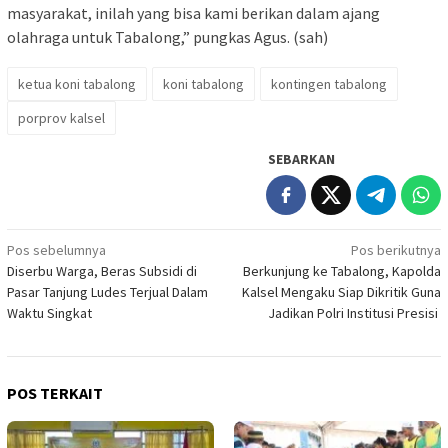
masyarakat, inilah yang bisa kami berikan dalam ajang
olahraga untuk Tabalong,” pungkas Agus. (sah)
ketua koni tabalong
koni tabalong
kontingen tabalong
porprov kalsel
SEBARKAN
Navigasi
Pos sebelumnya
Pos berikutnya
Diserbu Warga, Beras Subsidi di
Berkunjung ke Tabalong, Kapolda
pos
Pasar Tanjung Ludes Terjual Dalam
Kalsel Mengaku Siap Dikritik Guna
Waktu Singkat
Jadikan Polri Institusi Presisi
POS TERKAIT