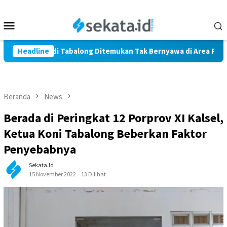
Loncat
ke
Menu
konten
Mobile
ga Marindi Tabalong Ditemukan Tak Bernyawa di Area Persawah
Headline
Beranda
News
Berada di Peringkat 12 Porprov XI Kalsel,
Ketua Koni Tabalong Beberkan Faktor
Penyebabnya
Sekata.id
15 November 2022
13 Dilihat