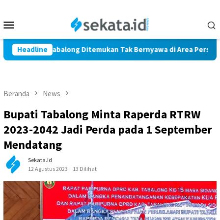
Loncat
ke
Menu
konten
Mobile
 Marindi Tabalong Ditemukan Tak Bernyawa di Area Persawahan
Headline
Beranda
News
Bupati Tabalong Minta Raperda RTRW
2023-2042 Jadi Perda pada 1 September
Mendatang
Sekata.id
12 Agustus 2023
13 Dilihat