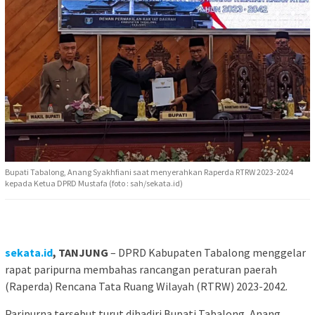
Bupati Tabalong, Anang Syakhfiani saat menyerahkan Raperda RTRW 2023-2024
kepada Ketua DPRD Mustafa (foto : sah/sekata.id)
sekata.id
, TANJUNG
– DPRD Kabupaten Tabalong menggelar
rapat paripurna membahas rancangan peraturan paerah
(Raperda) Rencana Tata Ruang Wilayah (RTRW) 2023-2042.
Paripurna tersebut turut dihadiri Bupati Tabalong, Anang