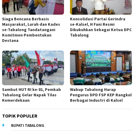
Siaga Bencana Berbasis
Konsolidasi Partai Gerindra
Masyarakat, Lurah dan Kades
se-Kalsel, H Fani Resmi
se-Tabalong Tandatangani
Dikukuhkan Sebagai Ketua DPC
Komitmen Pembentukan
Tabalong
Destana
Sambut HUT RI ke-81, Pemkab
Wabup Tabalong Harap
Tabalong Gelar Napak Tilas
Pengurus DPD FSP KEP Rangkul
Kemerdekaan
Berbagai Industri di Kalsel
TOPIK POPULER
BUPATI TABALONG