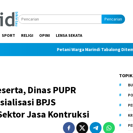
Pencarian
SPORT
RELIGI
OPINI
LENSA SEKATA
Petani Warga Marindi Tabalong Ditemukan Tak 
TOPIK
BU
eserta, Dinas PUPR
PO
sialisasi BPJS
PE
Sektor Jasa Kontruksi
KR
PE