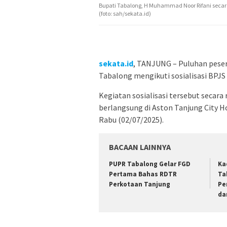
Bupati Tabalong, H Muhammad Noor Rifani secara
(foto: sah/sekata.id)
sekata.id
, TANJUNG – Puluhan peser
Tabalong mengikuti sosialisasi BPJS 
Kegiatan sosialisasi tersebut secar
berlangsung di Aston Tanjung City 
Rabu (02/07/2025).
BACAAN LAINNYA
PUPR Tabalong Gelar FGD
Ka
Pertama Bahas RDTR
Ta
Perkotaan Tanjung
Pe
da