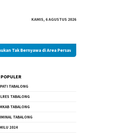
KAMIS, 6 AGUSTUS 2026
Bernyawa di Area Persawahan
Diduga Palsukan Ijazah SMK
 POPULER
PATI TABALONG
LRES TABALONG
MKAB TABALONG
IMINAL TABALONG
MILU 2024