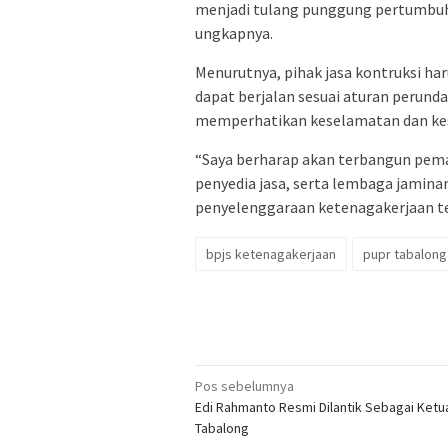
menjadi tulang punggung pertumbuh
ungkapnya.
Menurutnya, pihak jasa kontruksi h
dapat berjalan sesuai aturan perun
memperhatikan keselamatan dan kes
“Saya berharap akan terbangun pe
penyedia jasa, serta lembaga jaminan
penyelenggaraan ketenagakerjaan ten
bpjs ketenagakerjaan
pupr tabalong
Navigasi
Pos sebelumnya
Edi Rahmanto Resmi Dilantik Sebagai Ketu
pos
Tabalong