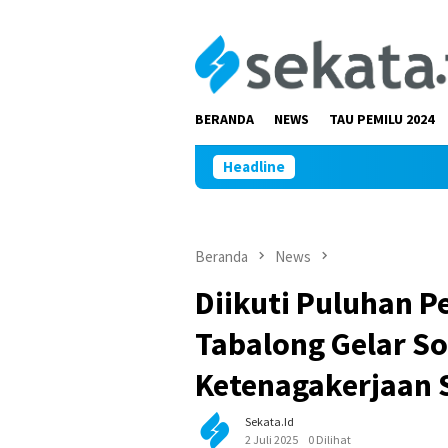
Loncat
ke
konten
BERANDA
NEWS
TAU PEMILU 2024
Headline
Beranda
News
Diikuti Puluhan P
Tabalong Gelar So
Ketenagakerjaan 
Sekata.id
2 Juli 2025
0 Dilihat