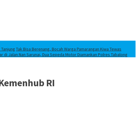
k Tanjung
Tak Bisa Berenang, Bocah Warga Pamarangan Kiwa Tewas
iar di Jalan Nan Sarunai, Dua Sepeda Motor Diamankan Polres Tabalong
 Kemenhub RI