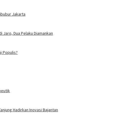
Cibubur Jakarta
i Jaro, Dua Pelaku Diamankan
i Populis?
peutik
anjung Hadirkan Inovasi Bajantan