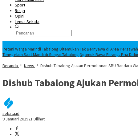
Sport
Religi
Opini
Lensa Sekata
Headline
Petani Warga Marindi Tabalong Ditemukan Tak Bernyawa di Area Persawa
Tenggelam Saat Mandi di Sungai Tabalong
Ngamuk Bawa Parang, Pria Didu
Beranda
News
Dishub Tabalong Ajukan Permohonan SBU Bandara Wa
Dishub Tabalong Ajukan Permo
sekata.id
9 Januari 2025
21 Dilihat