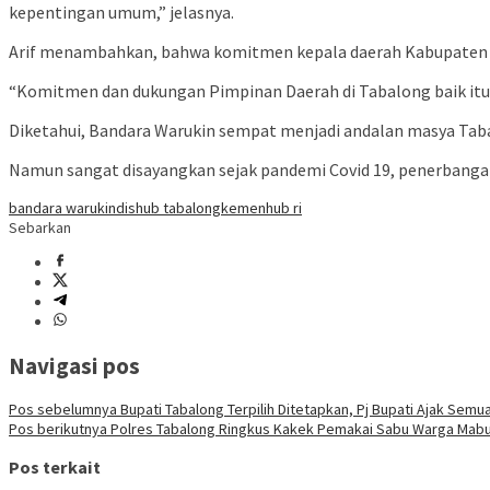
kepentingan umum,” jelasnya.
Arif menambahkan, bahwa komitmen kepala daerah Kabupaten T
“Komitmen dan dukungan Pimpinan Daerah di Tabalong baik itu 
Diketahui, Bandara Warukin sempat menjadi andalan masya Tab
Namun sangat disayangkan sejak pandemi Covid 19, penerbangan 
bandara warukin
dishub tabalong
kemenhub ri
Sebarkan
Navigasi pos
Pos sebelumnya
Bupati Tabalong Terpilih Ditetapkan, Pj Bupati Ajak Semu
Pos berikutnya
Polres Tabalong Ringkus Kakek Pemakai Sabu Warga Mab
Pos terkait