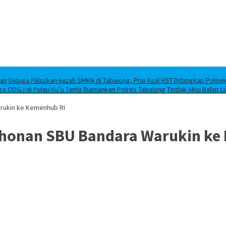
han
Diduga Palsukan Ijazah SMKN di Tabalong, Pria Asal HST Ditangkap Polse
ga ODGJ di Pulau Ku’u Tanta Diamankan Polres Tabalong
Tindak Aksi Balap L
rukin ke Kemenhub RI
honan SBU Bandara Warukin ke