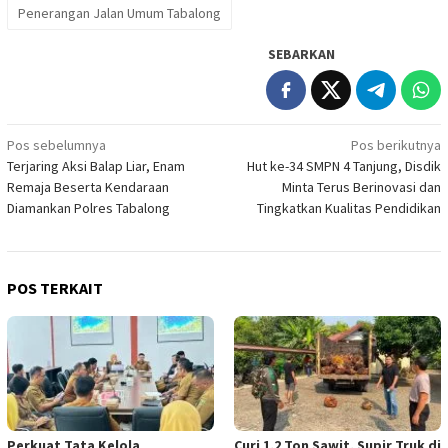
Penerangan Jalan Umum Tabalong
SEBARKAN
Navigasi
Pos sebelumnya
Pos berikutnya
Terjaring Aksi Balap Liar, Enam
Hut ke-34 SMPN 4 Tanjung, Disdik
pos
Remaja Beserta Kendaraan
Minta Terus Berinovasi dan
Diamankan Polres Tabalong
Tingkatkan Kualitas Pendidikan
POS TERKAIT
Perkuat Tata Kelola
Curi 1,2 Ton Sawit, Supir Truk di