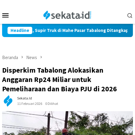
Loncat
ke
Menu
konten
Mobile
 Ton Sawit, Supir Truk di Mahe Pasar Tabalong Ditangkap Polisi
Headline
Beranda
News
Disperkim Tabalong Alokasikan
Anggaran Rp24 Miliar untuk
Pemeliharaan dan Biaya PJU di 2026
Sekata.id
11 Februari 2026
0 Dilihat