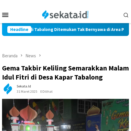
Loncat
ke
Menu
konten
Mobile
rga Marindi Tabalong Ditemukan Tak Bernyawa di Area Persawah
Headline
Beranda
News
Gema Takbir Keliling Semarakkan Malam
Idul Fitri di Desa Kapar Tabalong
Sekata.id
31 Maret 2025
0 Dilihat