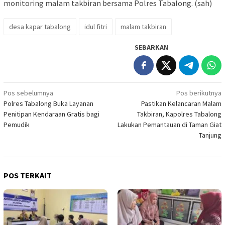
monitoring malam takbiran bersama Polres Tabalong. (sah)
desa kapar tabalong
idul fitri
malam takbiran
SEBARKAN
Navigasi
Pos sebelumnya
Pos berikutnya
Polres Tabalong Buka Layanan
Pastikan Kelancaran Malam
pos
Penitipan Kendaraan Gratis bagi
Takbiran, Kapolres Tabalong
Pemudik
Lakukan Pemantauan di Taman Giat
Tanjung
POS TERKAIT