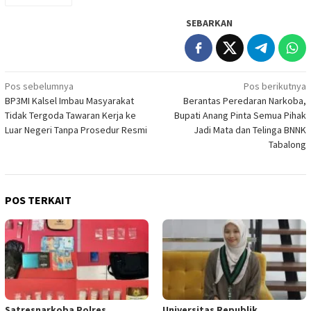
SEBARKAN
Navigasi
Pos sebelumnya
Pos berikutnya
BP3MI Kalsel Imbau Masyarakat
Berantas Peredaran Narkoba,
pos
Tidak Tergoda Tawaran Kerja ke
Bupati Anang Pinta Semua Pihak
Luar Negeri Tanpa Prosedur Resmi
Jadi Mata dan Telinga BNNK
Tabalong
POS TERKAIT
Satresnarkoba Polres
Universitas Republik