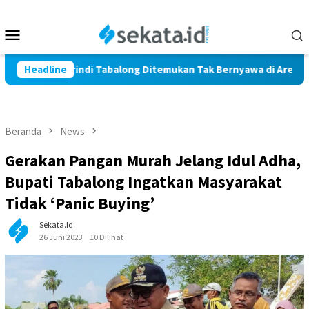
Loncat
ke
Menu
konten
Mobile
i Warga Marindi Tabalong Ditemukan Tak Bernyawa di Area Pers
Headline
Beranda
News
Gerakan Pangan Murah Jelang Idul Adha,
Bupati Tabalong Ingatkan Masyarakat
Tidak ‘Panic Buying’
Sekata.id
26 Juni 2023
10 Dilihat