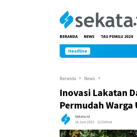
Loncat
ke
konten
BERANDA
NEWS
TAU PEMILU 2024
Headline
Beranda
News
Inovasi Lakatan D
Permudah Warga U
Sekata.id
16 Juni 2023
12 Dilihat