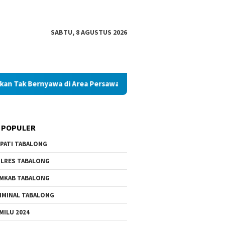
SABTU, 8 AGUSTUS 2026
yawa di Area Persawahan
Diduga Palsukan Ijazah SMKN di
 POPULER
PATI TABALONG
LRES TABALONG
MKAB TABALONG
IMINAL TABALONG
MILU 2024