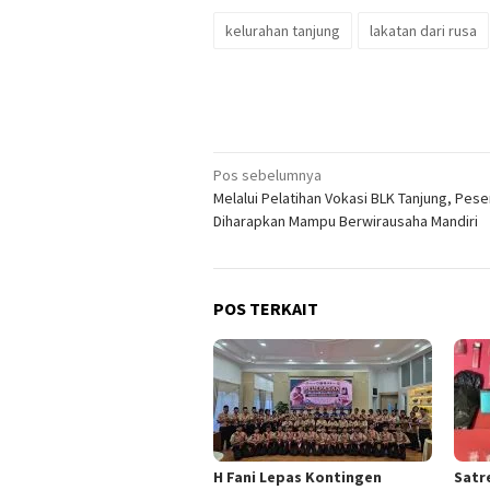
kelurahan tanjung
lakatan dari rusa
Navigasi
Pos sebelumnya
Melalui Pelatihan Vokasi BLK Tanjung, Pese
pos
Diharapkan Mampu Berwirausaha Mandiri
POS TERKAIT
H Fani Lepas Kontingen
Satr