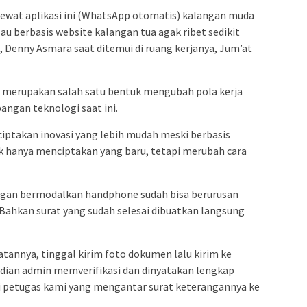
 lewat aplikasi ini (WhatsApp otomatis) kalangan muda
u berbasis website kalangan tua agak ribet sedikit
 Denny Asmara saat ditemui di ruang kerjanya, Jum’at
i merupakan salah satu bentuk mengubah pola kerja
ngan teknologi saat ini.
a ciptakan inovasi yang lebih mudah meski berbasis
idak hanya menciptakan yang baru, tetapi merubah cara
gan bermodalkan handphone sudah bisa berurusan
Bahkan surat yang sudah selesai dibuatkan langsung
atannya, tinggal kirim foto dokumen lalu kirim ke
ian admin memverifikasi dan dinyatakan lengkap
i petugas kami yang mengantar surat keterangannya ke