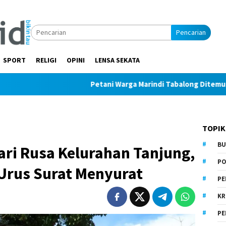
Pencarian
SPORT
RELIGI
OPINI
LENSA SEKATA
Petani Warga Marindi Tabalong Ditemukan Tak Bern
TOPIK
BU
ari Rusa Kelurahan Tanjung,
PO
rus Surat Menyurat
PE
KR
PE