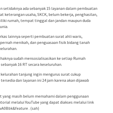
kan setidaknya ada sebanyak 15 layanan dalam pembuatan
rat keterangan usaha, SKCK, belum bekerja, penghasilan,
liki rumah, tempat tinggal dan jandan maupun duda
unia.
as lainnya seperti pembuatan surat ahli waris,
 pernah menikah, dan penguasaan fisik bidang tanah
kelurahan.
pihaknya sudah mensosialisasikan ke setiap Rumah
 sebanyak 16 RT secara keseluruhan.
kelurahan tanjung ingin mengurus surat cukup
rsedia dan layanan ini 24 jam karena akan dijawab
kat yang masih belum memahami dalam penggunaan
orial melalui YouTube yang dapat diakses melalui link
A0Bbk&feature . (sah)