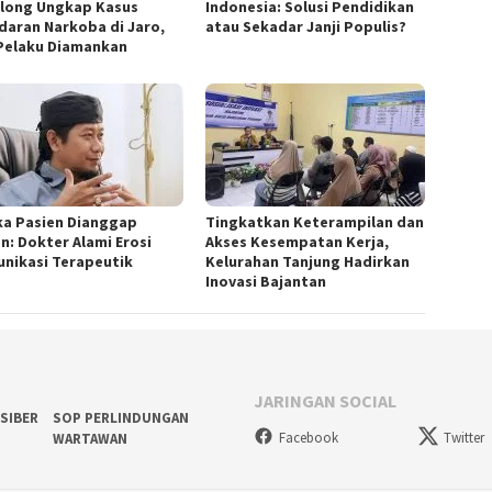
long Ungkap Kasus
Indonesia: Solusi Pendidikan
daran Narkoba di Jaro,
atau Sekadar Janji Populis?
Pelaku Diamankan
ka Pasien Dianggap
Tingkatkan Keterampilan dan
n: Dokter Alami Erosi
Akses Kesempatan Kerja,
nikasi Terapeutik
Kelurahan Tanjung Hadirkan
Inovasi Bajantan
JARINGAN SOCIAL
SIBER
SOP PERLINDUNGAN
Facebook
Twitter
WARTAWAN