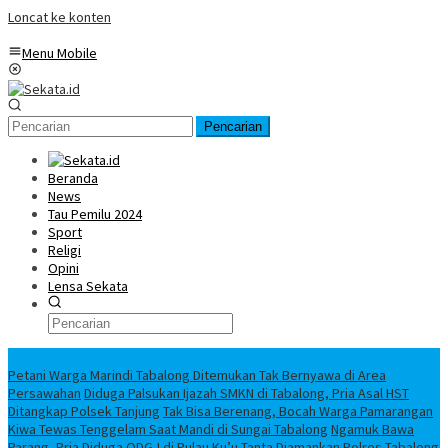
Loncat ke konten
Menu Mobile
Pencarian
Beranda
News
Tau Pemilu 2024
Sport
Religi
Opini
Lensa Sekata
Headline
Petani Warga Marindi Tabalong Ditemukan Tak Bernyawa di Area
Persawahan
Diduga Palsukan Ijazah SMKN di Tabalong, Pria Asal HST
Ditangkap Polsek Tanjung
Tak Bisa Berenang, Bocah Warga Pamarangan
Kiwa Tewas Tenggelam Saat Mandi di Sungai Tabalong
Ngamuk Bawa
Parang, Pria Diduga ODGJ di Pulau Ku’u Tanta Diamankan Polres Tabalong