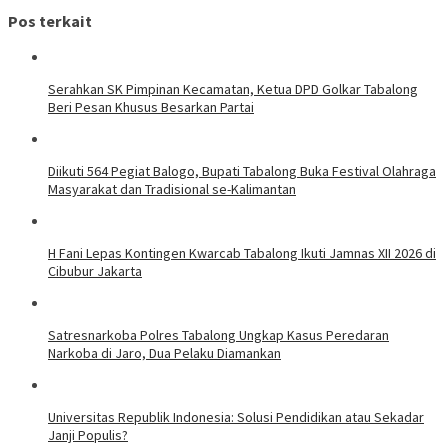
Pos terkait
Serahkan SK Pimpinan Kecamatan, Ketua DPD Golkar Tabalong
Beri Pesan Khusus Besarkan Partai
Diikuti 564 Pegiat Balogo, Bupati Tabalong Buka Festival Olahraga
Masyarakat dan Tradisional se-Kalimantan
H Fani Lepas Kontingen Kwarcab Tabalong Ikuti Jamnas XII 2026 di
Cibubur Jakarta
Satresnarkoba Polres Tabalong Ungkap Kasus Peredaran
Narkoba di Jaro, Dua Pelaku Diamankan
Universitas Republik Indonesia: Solusi Pendidikan atau Sekadar
Janji Populis?