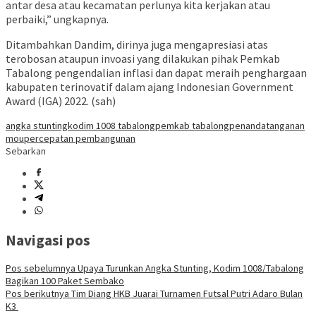
antar desa atau kecamatan perlunya kita kerjakan atau
perbaiki,” ungkapnya.
Ditambahkan Dandim, dirinya juga mengapresiasi atas
terobosan ataupun invoasi yang dilakukan pihak Pemkab
Tabalong pengendalian inflasi dan dapat meraih penghargaan
kabupaten terinovatif dalam ajang Indonesian Government
Award (IGA) 2022. (sah)
angka stunting
kodim 1008 tabalong
pemkab tabalong
penandatanganan
mou
percepatan pembangunan
Sebarkan
Navigasi pos
Pos sebelumnya
Upaya Turunkan Angka Stunting, Kodim 1008/Tabalong
Bagikan 100 Paket Sembako
Pos berikutnya
Tim Diang HKB Juarai Turnamen Futsal Putri Adaro Bulan
K3