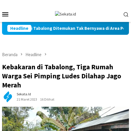
Loncat
ke
Menu
konten
Mobile
rga Marindi Tabalong Ditemukan Tak Bernyawa di Area Persawah
Headline
Beranda
Headline
Kebakaran di Tabalong, Tiga Rumah
Warga Sei Pimping Ludes Dilahap Jago
Merah
Sekata.id
21 Maret 2023
16 Dilihat