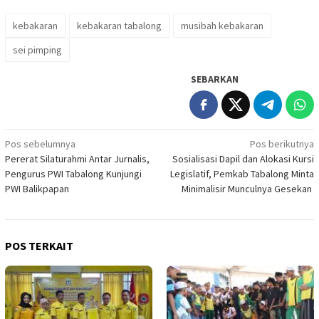
kebakaran
kebakaran tabalong
musibah kebakaran
sei pimping
SEBARKAN
Navigasi
Pos sebelumnya
Pos berikutnya
Pererat Silaturahmi Antar Jurnalis,
Sosialisasi Dapil dan Alokasi Kursi
pos
Pengurus PWI Tabalong Kunjungi
Legislatif, Pemkab Tabalong Minta
PWI Balikpapan
Minimalisir Munculnya Gesekan
POS TERKAIT