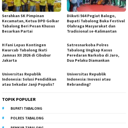
Serahkan SK Pimpinan
Diikuti 564 Pegiat Balogo,
Kecamatan, Ketua DPD Golkar
Bupati Tabalong Buka Festival
Tabalong Beri Pesan Khusus
Olahraga Masyarakat dan
Besarkan Partai
Tradisional se-Kalimantan
H Fani Lepas Kontingen
Satresnarkoba Polres
Kwarcab Tabalong Ikuti
Tabalong Ungkap Kasus
Jamnas XII 2026 di Cibubur
Peredaran Narkoba di Jaro,
Jakarta
Dua Pelaku Diamankan
Universitas Republik
Universitas Republik
Indonesia: Solusi Pendidikan
Indonesia: Inovasi atau
atau Sekadar Janji Populis?
Rebranding?
TOPIK POPULER
BUPATI TABALONG
POLRES TABALONG
PEMKAB TABALONG