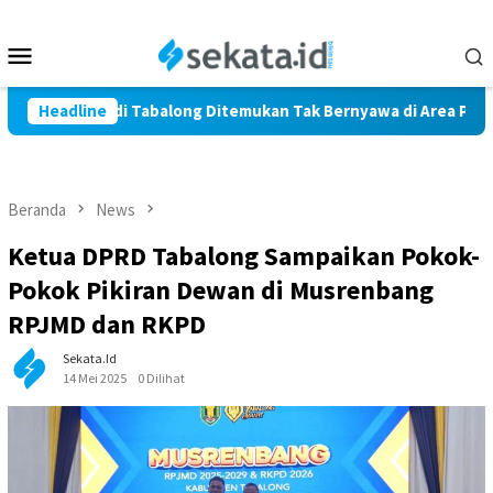
Loncat
ke
Menu
konten
Mobile
ga Marindi Tabalong Ditemukan Tak Bernyawa di Area Persawah
Headline
Beranda
News
Ketua DPRD Tabalong Sampaikan Pokok-
Pokok Pikiran Dewan di Musrenbang
RPJMD dan RKPD
Sekata.id
14 Mei 2025
0 Dilihat