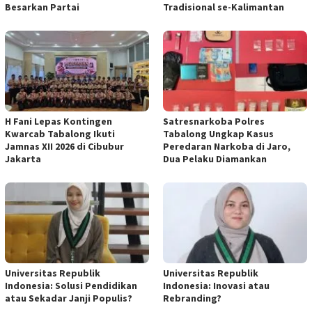
Besarkan Partai
Tradisional se-Kalimantan
H Fani Lepas Kontingen
Satresnarkoba Polres
Kwarcab Tabalong Ikuti
Tabalong Ungkap Kasus
Jamnas XII 2026 di Cibubur
Peredaran Narkoba di Jaro,
Jakarta
Dua Pelaku Diamankan
Universitas Republik
Universitas Republik
Indonesia: Solusi Pendidikan
Indonesia: Inovasi atau
atau Sekadar Janji Populis?
Rebranding?