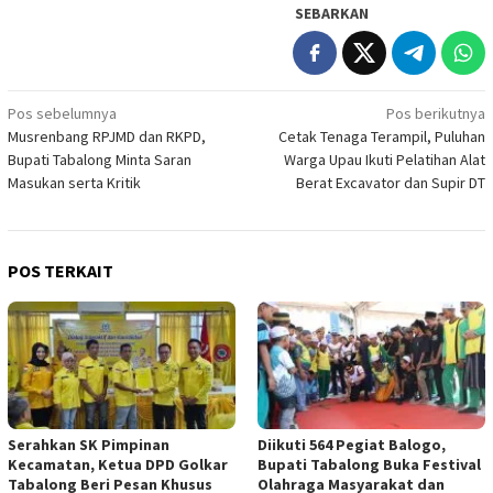
SEBARKAN
Navigasi
Pos sebelumnya
Pos berikutnya
Musrenbang RPJMD dan RKPD,
Cetak Tenaga Terampil, Puluhan
pos
Bupati Tabalong Minta Saran
Warga Upau Ikuti Pelatihan Alat
Masukan serta Kritik
Berat Excavator dan Supir DT
POS TERKAIT
Serahkan SK Pimpinan
Diikuti 564 Pegiat Balogo,
Kecamatan, Ketua DPD Golkar
Bupati Tabalong Buka Festival
Tabalong Beri Pesan Khusus
Olahraga Masyarakat dan