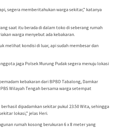
api, segera memberitahukan warga sekitar,” katanya
 yang saat itu berada di dalam toko di seberang rumah
iakan warga menyebut ada kebakaran.
tuk melihat kondisi di luar, api sudah membesar dan
anggota jaga Polsek Murung Pudak segera menuju lokasi
t pemadam kebakaran dari BPBD Tabalong, Damkar
UPBS Wilayah Tengah bersama warga setempat
i berhasil dipadamkan sekitar pukul 23.50 Wita, sehingga
kitar lokasi,” jelas Heri.
bangunan rumah kosong berukuran 6 x 8 meter yang