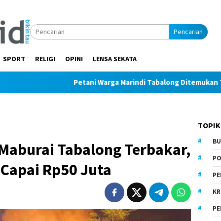
Pencarian
SPORT
RELIGI
OPINI
LENSA SEKATA
Petani Warga Marindi Tabalong Ditemukan Tak Bernyawa
TOPIK
BU
Maburai Tabalong Terbakar,
PO
 Capai Rp50 Juta
PE
KR
PE