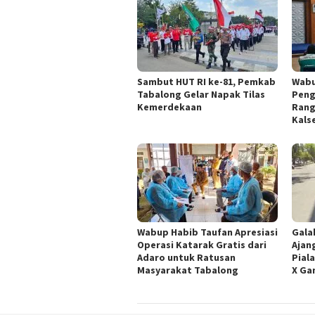
Sambut HUT RI ke-81, Pemkab
Wabu
Tabalong Gelar Napak Tilas
Peng
Kemerdekaan
Rang
Kals
Wabup Habib Taufan Apresiasi
Gala
Operasi Katarak Gratis dari
Ajan
Adaro untuk Ratusan
Pial
Masyarakat Tabalong
X Ga