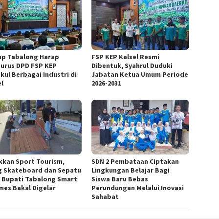
p Tabalong Harap
FSP KEP Kalsel Resmi
urus DPD FSP KEP
Dibentuk, Syahrul Duduki
kul Berbagai Industri di
Jabatan Ketua Umum Periode
el
2026-2031
kkan Sport Tourism,
SDN 2 Pembataan Ciptakan
g Skateboard dan Sepatu
Lingkungan Belajar Bagi
a Bupati Tabalong Smart
Siswa Baru Bebas
mes Bakal Digelar
Perundungan Melalui Inovasi
Sahabat