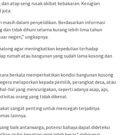
, dan atap seng rusak akibat kebakaran. Kerugian
 juta.
n masih dalam penyelidikan. Berdasarkan informasi
g dan tidak dihuni selama kurang lebih lima tahun
uar negeri,” ungkapnya.
along agar meningkatkan kepedulian terhadap
adap rumah atau bangunan yang sudah lama kosong dan
ecara berkala memperhatikan kondisi bangunan kosong
segera melaporkan kepada pemilik, perangkat desa, atau
al-hal yang mencurigakan, seperti adanya asap, api,
ktivitas orang yang tidak dikenal.
akat sangat penting untuk mencegah terjadinya
mas lainnya.
ang baik antarwarga, potensi bahaya dapat dideteksi
kan risiko kerugian yang lebih besar,” imbaunya.