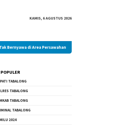
KAMIS, 6 AGUSTUS 2026
 di Area Persawahan
Diduga Palsukan Ijazah SMKN di Taba
 POPULER
PATI TABALONG
LRES TABALONG
MKAB TABALONG
IMINAL TABALONG
MILU 2024