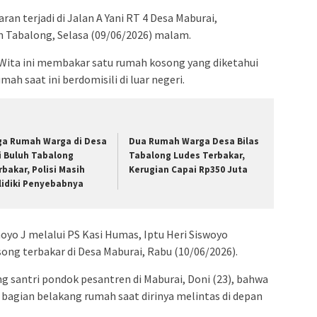
an terjadi di Jalan A Yani RT 4 Desa Maburai,
Tabalong, Selasa (09/06/2026) malam.
0 Wita ini membakar satu rumah kosong yang diketahui
umah saat ini berdomisili di luar negeri.
ga Rumah Warga di Desa
Dua Rumah Warga Desa Bilas
i Buluh Tabalong
Tabalong Ludes Terbakar,
rbakar, Polisi Masih
Kerugian Capai Rp350 Juta
lidiki Penyebabnya
yo J melalui PS Kasi Humas, Iptu Heri Siswoyo
g terbakar di Desa Maburai, Rabu (10/06/2026).
g santri pondok pesantren di Maburai, Doni (23), bahwa
ri bagian belakang rumah saat dirinya melintas di depan