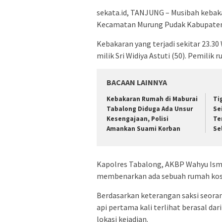
sekata.id, TANJUNG – Musibah kebakar
Kecamatan Murung Pudak Kabupaten 
Kebakaran yang terjadi sekitar 23.3
milik Sri Widiya Astuti (50). Pemilik r
BACAAN LAINNYA
Kebakaran Rumah di Maburai
Ti
Tabalong Diduga Ada Unsur
Se
Kesengajaan, Polisi
Te
Amankan Suami Korban
Se
Kapolres Tabalong, AKBP Wahyu Ismo
membenarkan ada sebuah rumah koson
Berdasarkan keterangan saksi seoran
api pertama kali terlihat berasal da
lokasi kejadian.