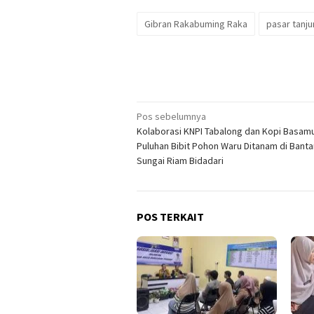
Gibran Rakabuming Raka
pasar tanj
Navigasi
Pos sebelumnya
Kolaborasi KNPI Tabalong dan Kopi Basamu
pos
Puluhan Bibit Pohon Waru Ditanam di Banta
Sungai Riam Bidadari
POS TERKAIT