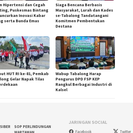
n Hipertensi dan Cegah
Siaga Bencana Berbasis
ting, Puskesmas Bintang
Masyarakat, Lurah dan Kades
Luncurkan Inovasi Kabar
se-Tabalong Tandatangani
ng serta Bunda Emas
Komitmen Pembentukan
Destana
ut HUT RI ke-81, Pemkab
Wabup Tabalong Harap
long Gelar Napak Tilas
Pengurus DPD FSP KEP
erdekaan
Rangkul Berbagai Industri di
Kalsel
JARINGAN SOCIAL
SIBER
SOP PERLINDUNGAN
Facebook
Twitter
WARTAWAN