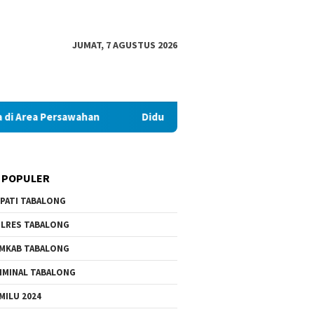
JUMAT, 7 AGUSTUS 2026
rsawahan
Diduga Palsukan Ijazah SMKN di Tabalong, Pria 
 POPULER
PATI TABALONG
LRES TABALONG
MKAB TABALONG
IMINAL TABALONG
MILU 2024