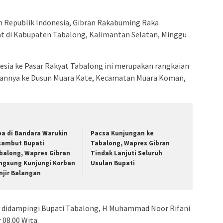
n Republik Indonesia, Gibran Rakabuming Raka
t di Kabupaten Tabalong, Kalimantan Selatan, Minggu
esia ke Pasar Rakyat Tabalong ini merupakan rangkaian
ngannya ke Dusun Muara Kate, Kecamatan Muara Koman,
ba di Bandara Warukin
Pacsa Kunjungan ke
sambut Bupati
Tabalong, Wapres Gibran
balong, Wapres Gibran
Tindak Lanjuti Seluruh
ngsung Kunjungi Korban
Usulan Bupati
njir Balangan
n didampingi Bupati Tabalong, H Muhammad Noor Rifani
 08.00 Wita.