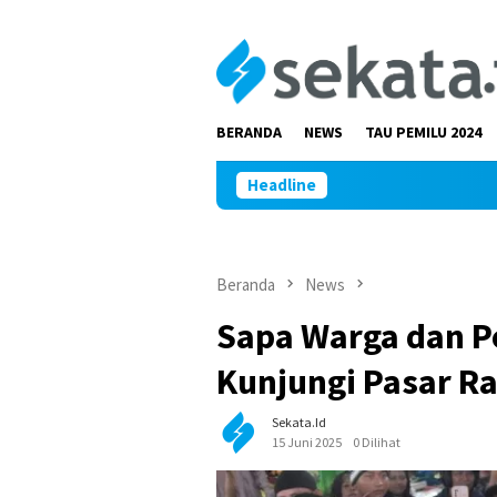
Loncat
ke
konten
BERANDA
NEWS
TAU PEMILU 2024
Headline
Pet
Beranda
News
Sapa Warga dan P
Kunjungi Pasar R
Sekata.id
15 Juni 2025
0 Dilihat