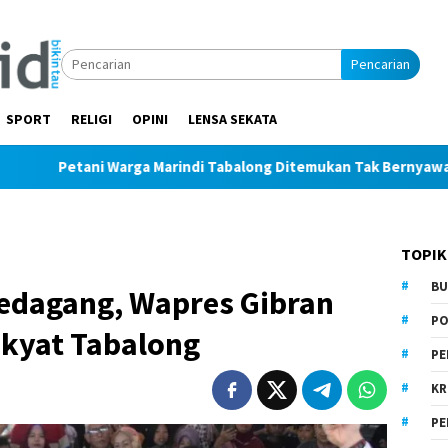
Pencarian
SPORT
RELIGI
OPINI
LENSA SEKATA
ani Warga Marindi Tabalong Ditemukan Tak Bernyawa di Area Pe
TOPIK
BU
edagang, Wapres Gibran
PO
akyat Tabalong
PE
KR
PE