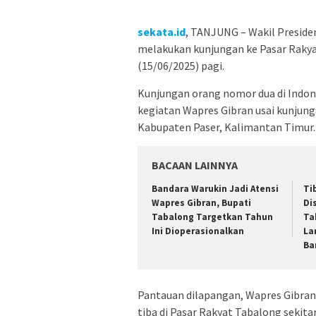
sekata.id
, TANJUNG – Wakil Preside
melakukan kunjungan ke Pasar Rakya
(15/06/2025) pagi.
Kunjungan orang nomor dua di Indon
kegiatan Wapres Gibran usai kunju
Kabupaten Paser, Kalimantan Timur.
BACAAN LAINNYA
Bandara Warukin Jadi Atensi
Ti
Wapres Gibran, Bupati
Di
Tabalong Targetkan Tahun
Ta
Ini Dioperasionalkan
La
Ba
Pantauan dilapangan, Wapres Gibra
tiba di Pasar Rakyat Tabalong sekitar