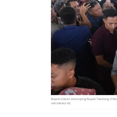
Wapres Gibran didampingi Bupati Tabalong, H Mu
sah/sekata.id)