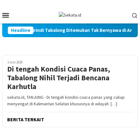
Loncat
ke
Menu
konten
Mobile
tani Warga Marindi Tabalong Ditemukan Tak Bernyawa di Area P
Headline
3 Juni 2026
Di tengah Kondisi Cuaca Panas,
Tabalong Nihil Terjadi Bencana
Karhutla
sekata.id, TANJUNG - Di tengah kondisi cuaca panas yang cukup
menyengat di Kalimantan Selatan khususnya di wilayah […]
BERITA TERKAIT